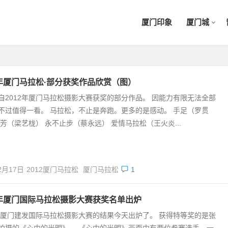
厦门印象
厦门城
2年厦门马拉松·部分获奖作品欣赏（图）
自2012年厦门马拉松摄影大赛获奖的部分作品。 因能力有限无法全部
不过值得一看。 马拉松，不止是奔跑。更多的是感动。 手足（罗贯
芬芳（梁艺栊） 永不止步（蔡永远） 爱情马拉松（王火炎...
2月17日
2012厦门马拉松
厦门马拉松
1
2年厦门国际马拉松摄影大赛获奖名单出炉
2年厦门建发国际马拉松摄影大赛的结果今天出炉了。 获得特等奖的是张
拍摄的《心中的光明》。 《心中的光明》画面中有两位参赛选手，一