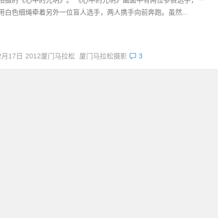
用白色细绳牵着另外一位盲人选手，两人携手向前奔跑。虽然...
2月17日
2012厦门马拉松
厦门马拉松摄影
3