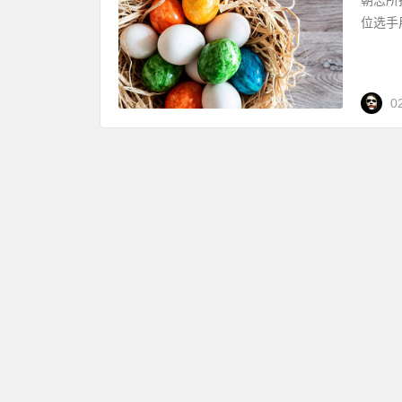
位选手
0