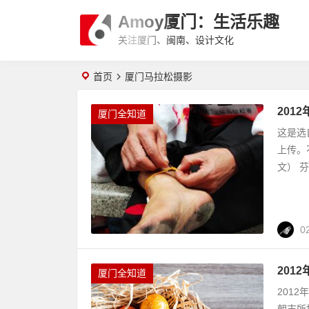
Amoy厦门：生活乐趣
关注厦门、闽南、设计文化
首页
厦门马拉松摄影
201
厦门全知道
这是选
上传。
文） 
0
201
厦门全知道
201
朝志所