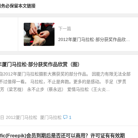
开征求意见
请务必保留本文链接
下一篇
2012年厦门马拉松·部分获奖作品欣赏（图）
2年厦门马拉松·部分获奖作品欣赏（图）
自2012年厦门马拉松摄影大赛获奖的部分作品。 因能力有限无法全部
不过值得一看。 马拉松，不止是奔跑。更多的是感动。 手足（罗贯
芬芳（梁艺栊） 永不止步（蔡永远） 爱情马拉松（王火炎...
7日
2012厦门马拉松
厦门马拉松
1
nific(Freepik)会员到期后是否还可以商用？许可证有有效期