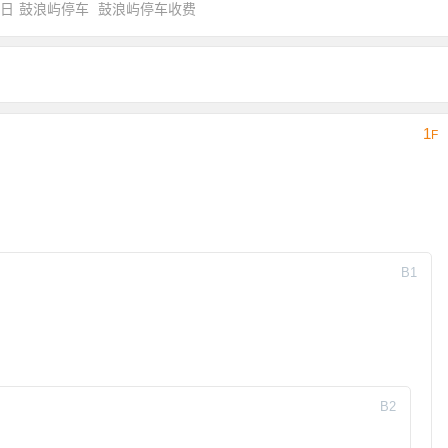
4日
鼓浪屿停车
鼓浪屿停车收费
1
F
B
1
B
2