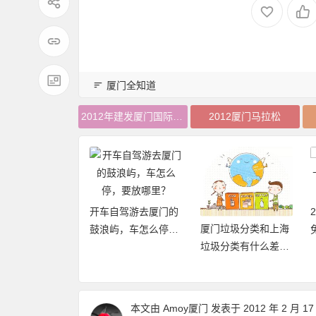
厦门全知道
2012年建发厦门国际马拉松
2012厦门马拉松
开车自驾游去厦门的
厦门垃圾分类和上海
20年厦门旅游年卡
鼓浪屿，车怎么停，
垃圾分类有什么差异
再加码，免费不
要放哪里？
点和优缺点？
数畅玩24个景点
本文由
Amoy厦门
发表于 2012 年 2 月 17