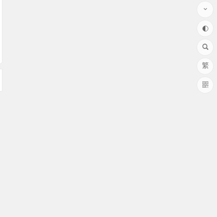
繁
58008