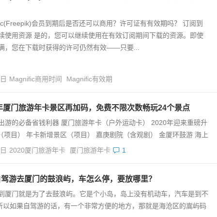
ific(Freepik)会员到期后是否还可以商用？许可证有有效期吗？ 订阅到
续使用资源 是的，您可以继续使用在有效订阅期间下载的资源。即使
满，您在下载时获得的许可仍然有效——只要...
4日
Magnific商用时间
Magnific有效期
0年厦门旅游年卡景区再加码，免费不限次数畅玩24个景点
出游的必备省钱利器 厦门旅游年卡（户外运动卡） 2020年迎来重磅升
（项目） 年卡新增景区（项目） 嘉庚剧院（含观剧） 金厦环鼓游 海上
4日
2020厦门旅游年卡
厦门旅游年卡
1
自驾游去厦门的鼓浪屿，车怎么停，要放哪里？
到厦门就是为了去鼓浪屿。它是个小岛，岛上没有机动车，汽车是到不
所以如果自驾游的话，有一个非常方便的地方，那就是海沧区的嵩屿码