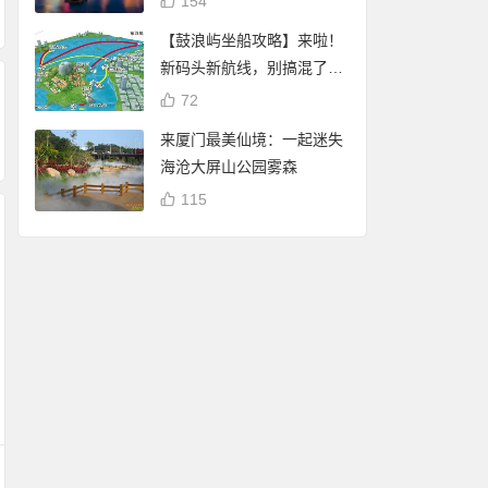
154
【鼓浪屿坐船攻略】来啦！
新码头新航线，别搞混了
哦！
72
来厦门最美仙境：一起迷失
海沧大屏山公园雾森
115