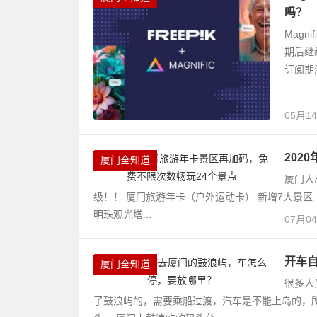
吗？
Magn
期后继
订阅期
05月1
202
厦门全知道
厦门人
级！！ 厦门旅游年卡（户外运动卡） 新增7大景区
明珠观光塔...
07月0
开车
厦门全知道
很多人
了鼓浪屿的，需要乘船过渡，汽车是不能上岛的，