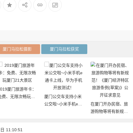
厦门马拉松摄影
厦门马拉松获奖
2019厦门旅游年卡：
免费、无限次畅玩厦
厦门公交车支持小米
门21大景区
公交啦~小米手机e通
在厦门开办民宿、旅
卡上线，华为手机开
游购物等将有新规
放测试！
范！《厦门经济特区
旅游条例(草案)》公
 日
11:10:51