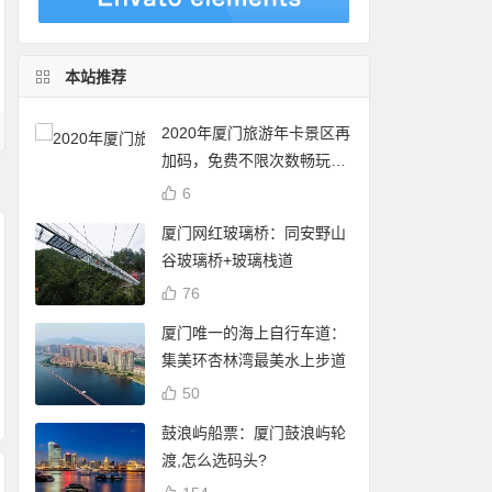
本站推荐
2020年厦门旅游年卡景区再
加码，免费不限次数畅玩24
个景点
6
厦门网红玻璃桥：同安野山
谷玻璃桥+玻璃栈道
76
厦门白鹭分：免费借
厦门白鹭分查询：
厦门唯一的海上自行车道：
阅厦门市图书馆（含
谢霆锋 潘玮柏现身厦
享免费停车、借书
集美环杏林湾最美水上步道
17个分馆）图书
门八市买海鲜 将于杏
自行车骑行
50
林202大排档录制节
鼓浪屿船票：厦门鼓浪屿轮
目
渡,怎么选码头?