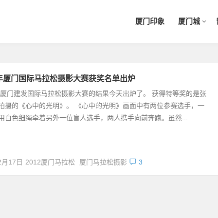
厦门印象
厦门城
2年厦门国际马拉松摄影大赛获奖名单出炉
2年厦门建发国际马拉松摄影大赛的结果今天出炉了。 获得特等奖的是张
拍摄的《心中的光明》。 《心中的光明》画面中有两位参赛选手，一
用白色细绳牵着另外一位盲人选手，两人携手向前奔跑。虽然...
2月17日
2012厦门马拉松
厦门马拉松摄影
3