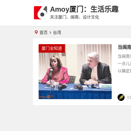
Amoy厦门：生活乐趣
关注厦门、闽南、设计文化
首页
台湾
当闽
厦门全知道
当闽南
一点儿
以确定她
0