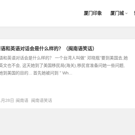
厦门印象
厦门城
南语和英语对话会是什么样的？（闽南语笑话）
语和英语对话会是什么样的？ 一个台湾人叫做" 邓晓瓶"要到美国去,她
英文也不会, 这天她到了美国移民局(海关),移民官准备问她一些问题,
到美国的目的... 首先她被问到 " Wh...
1月28日
闽南语
闽南语笑话