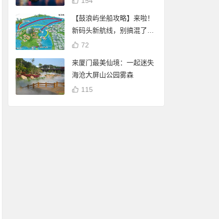
154
【鼓浪屿坐船攻略】来啦！
新码头新航线，别搞混了
哦！
72
来厦门最美仙境：一起迷失
海沧大屏山公园雾森
115