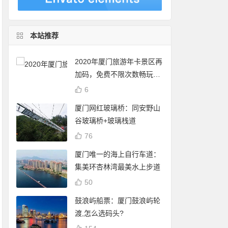
本站推荐
2020年厦门旅游年卡景区再
加码，免费不限次数畅玩24
个景点
6
厦门网红玻璃桥：同安野山
谷玻璃桥+玻璃栈道
76
厦门唯一的海上自行车道：
集美环杏林湾最美水上步道
50
鼓浪屿船票：厦门鼓浪屿轮
渡,怎么选码头?