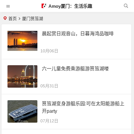
Amoy厦门：生活乐趣
首页
厦门筼筜湖
晨起赏日观音山，日暮海湾品咖啡
10月06日
六一儿童免费乘游艇游筼筜湖喽
05月31日
筼筜湖变身游艇乐园:可在太阳能游船上
开party
07月12日