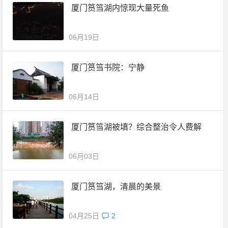
厦门筼筜湖内惊现大量死鱼
06月19日
厦门筼筜书院：宁静
06月14日
厦门筼筜湖被填？综合整治令人费解
06月03日
厦门筼筜湖，清晨的美景
04月25日
2