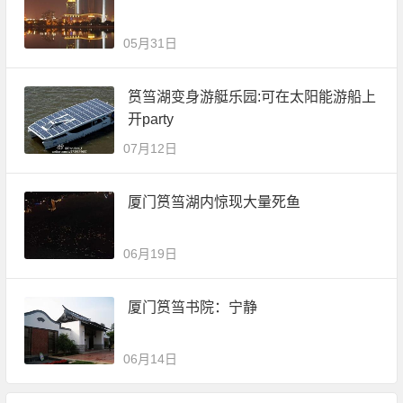
05月31日
筼筜湖变身游艇乐园:可在太阳能游船上
开party
07月12日
厦门筼筜湖内惊现大量死鱼
06月19日
厦门筼筜书院：宁静
06月14日