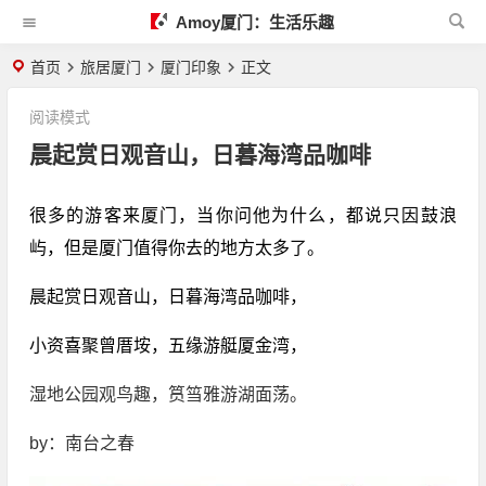
Amoy厦门：生活乐趣
首页
旅居厦门
厦门印象
正文
阅读模式
晨起赏日观音山，日暮海湾品咖啡
很多的游客来厦门，当你问他为什么，都说只因鼓浪
屿，但是厦门值得你去的地方太多了。
晨起赏日观音山，日暮海湾品咖啡，
小资喜聚曾厝垵，五缘游艇厦金湾，
湿地公园观鸟趣，筼筜雅游湖面荡。
by：南台之春