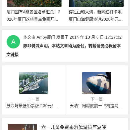
厦门国有A级景区名单汇总！2
穿过山和大海，新网红打卡地
020年厦门这些景点免费开放
厦门山海健康步道2020年元旦
（持续更新中）
开放体验
本文由
Amoy厦门
发表于 2014 年 10 月 6 日
17:27:32
除非特殊声明，本站文章均为原创，转载请务必保留本
文链接
上一篇
下一篇
鼓浪屿最低船票涨至30元！新航班时刻表公布
天呐！网曝厦航一飞机撞鸟，机身血迹斑斑
六一儿童免费乘游艇游筼筜湖喽