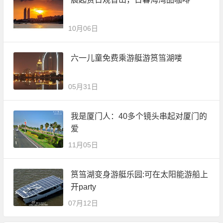
10月06日
六一儿童免费乘游艇游筼筜湖喽
05月31日
我是厦门人：40多个镜头串起对厦门的
爱
11月05日
筼筜湖变身游艇乐园:可在太阳能游船上
开party
07月12日