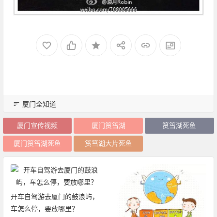
厦门全知道
厦门宣传视频
厦门筼筜湖
筼筜湖死鱼
厦门筼筜湖死鱼
筼筜湖大片死鱼
开车自驾游去厦门的鼓浪屿，
车怎么停，要放哪里？