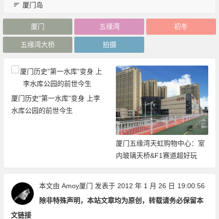
厦门岛
厦门
五缘湾
初冬
五缘湾大桥
拍摄
厦门历史”第一水库”变身 上李
水库公园的前世今生
厦门五缘湾天虹购物中心：室
内玻璃天桥&F1赛道超好玩
本文由
Amoy厦门
发表于 2012 年 1 月 26 日
19:00:56
除非特殊声明，本站文章均为原创，转载请务必保留本
文链接