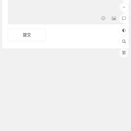
繁
Copyright ©Amoy厦门 版权所有 备案号：
闽ICP备17030486
号-1
联系QQ：364958008