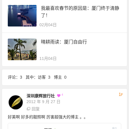
我最喜欢春节的原因是：厦门终于清静
了！
02月04日
晴耕雨读：厦门自由行
11月04日
评论：3 其中：访客 3 博主 0
1
F
4
深圳康辉旅行社
2012 年 9 月 27 日
回复
好美啊 好多的靓照啊 厉害超强大的博主 。。
B
1