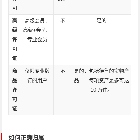
可
高
高级会员、
不
是的
级
高级+会员、
许
专业会员
可
证
商
仅限专业版
不
是的，包括待售的实物产
品
订阅用户
品——每项资产最多可达
许
10 万件。
可
证
如何正确归属