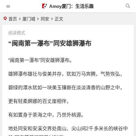
Amoy厦门：生活乐趣
首页
厦门城
同安
正文
阅读模式
“闽南第一瀑布”同安雄狮瀑布
“闽南第一瀑布”同安雄狮瀑布。
雄狮瀑布雄壮与俊美并存，犹如万马奔腾，气势恢弘，
碧绿的潭水犹如一块美玉镶嵌在淡淡清香的山野之中，
更有轻柔婀娜的百丈崖相伴，
有如置身于茶海之中，乃世外桃源。
地处同安和安溪交界处南山、尖山间2千多米长的峡谷中