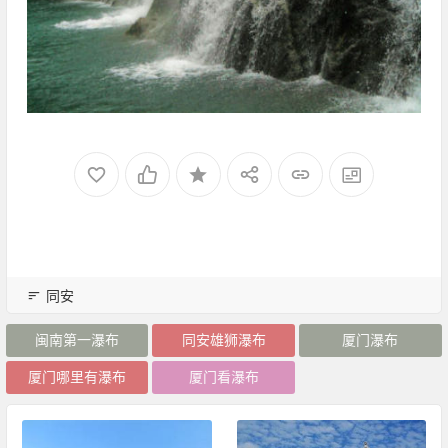
同安
闽南第一瀑布
同安雄狮瀑布
厦门瀑布
厦门哪里有瀑布
厦门看瀑布