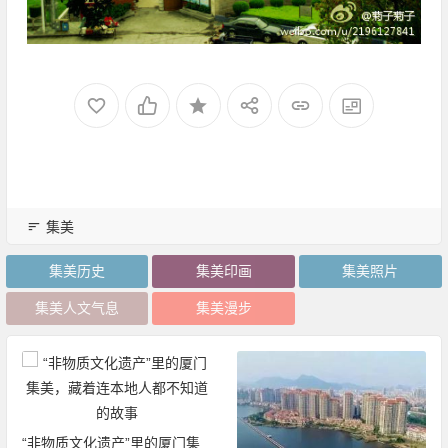
集美
集美历史
集美印画
集美照片
集美人文气息
集美漫步
“非物质文化遗产”里的厦门集