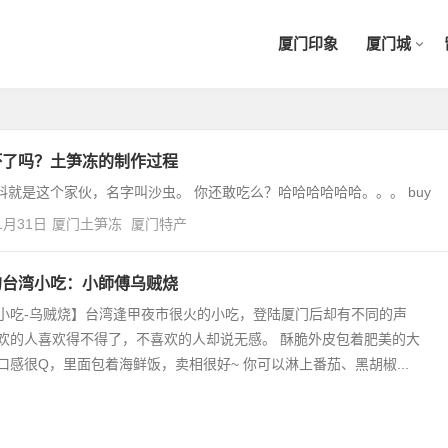
厦门印象
厦门城
坏了吗？土笋冻的制作过程
材料就是这个家伙，名字叫沙虫。 你还敢吃么？哈哈哈哈哈哈。。。 buy
1月31日
厦门土笋冻
厦门特产
的台湾小吃：小師傅乌贼烧
小吃-乌贼烧】台湾逢甲夜市很火的小吃，登陆厦门后却有不同的声
欢的人喜欢得不得了，不喜欢的人却说无感。 酥脆外皮包着肥美的大
口感很Q，里面包着海鲜饭，卖相很好~ 你可以淋上番茄、黑胡椒...