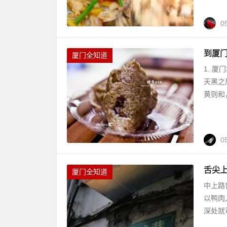
0
到厦
厦门全知道
1. 
天黑之
黄则和
0
舌尖
厦门全知道
中上路
以鸭肉
深处就