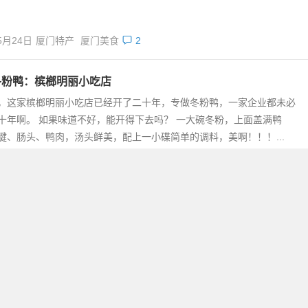
5月24日
厦门特产
厦门美食
2
冬粉鸭：槟榔明丽小吃店
，这家槟榔明丽小吃店已经开了二十年，专做冬粉鸭，一家企业都未必
十年啊。 如果味道不好，能开得下去吗？ 一大碗冬粉，上面盖满鸭
腱、肠头、鸭肉，汤头鲜美，配上一小碟简单的调料，美啊！！！...
5月21日
厦门特产
厦门美食
不怕巷子深：传说中的黄氏烧饼
的黄氏烧饼，就在厦门镇海路公交车站站牌后面的楼梯下面，不注意看
不到呢…… 酥油烧饼1.3一个，贡糖夹饼3块钱一个，就是在烧饼中间
糖、香菜、萝卜丝、芥末等等， 味道很不错……赞一个！ ...