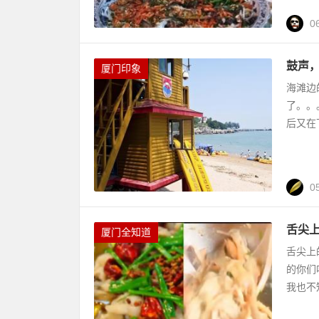
0
鼓声
厦门印象
海滩边
了。。
后又在
0
舌尖
厦门全知道
舌尖上
的你们
我也不