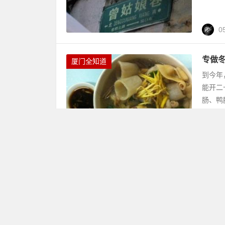
0
专做
厦门全知道
到今年
能开二
肠、鸭
0
饼香
厦门全知道
传说中
还真找
夹着贡