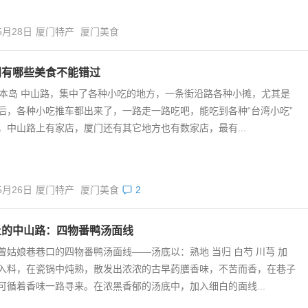
5月28日
厦门特产
厦门美食
门有哪些美食不能错过
厦门本岛 中山路，集中了各种小吃的地方，一条街沿路各种小摊，尤其是
后，各种小吃推车都出来了，一路走一路吃吧，能吃到各种“台湾小吃”
，中山路上有家店，厦门还有其它地方也有数家店，最有...
5月26日
厦门特产
厦门美食
2
上的中山路：四物番鸭汤面线
曾姑娘巷巷口的四物番鸭汤面线——汤底以：熟地 当归 白芍 川芎 加
入料，在瓷锅中炖熟，散发出浓浓的古早药膳香味，不苦而香，在巷子
可循着香味一路寻来。在浓黑香郁的汤底中，加入细白的面线...