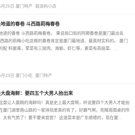
6月25日
厦门特产
鼓浪屿小店
地道的春卷 斗西路莉梅春卷
地道的春卷 斗西路莉梅春卷。 果说局口街的阿卿春卷是厦门最出名
斗西路的莉梅小吃店做的春卷肯定是厦门最地道、最真材实料的。 厦门
的配 料狠毒，荤菜有三层肉、海蛎、虾仁等，素菜有高丽菜、...
6月23日
厦门小吃
厦门特产
最大盘海鲜：要四五个大男人抬出来
这盘让人震精的海鲜吗！真是史上最大盘啊，听说要四个大男人才能抬
在厦门湖里南山路的一家排挡里真的有了，好霸气啊，亮瞎周围桌的所
。太有气势了！要不要来尝尝？ 这道菜本是广东顺德的，现在厦...