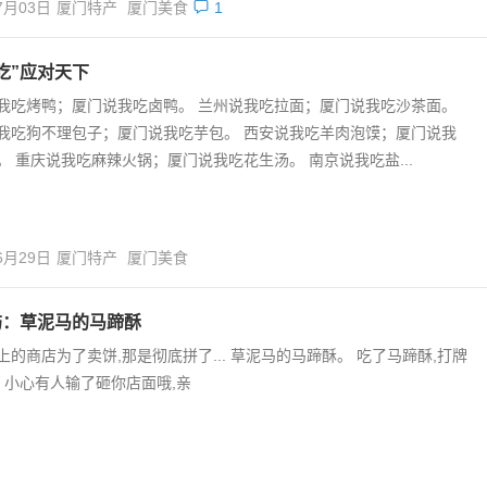
7月03日
厦门特产
厦门美食
1
吃”应对天下
我吃烤鸭；厦门说我吃卤鸭。 兰州说我吃拉面；厦门说我吃沙茶面。
我吃狗不理包子；厦门说我吃芋包。 西安说我吃羊肉泡馍；厦门说我
。 重庆说我吃麻辣火锅；厦门说我吃花生汤。 南京说我吃盐...
6月29日
厦门特产
厦门美食
屿：草泥马的马蹄酥
上的商店为了卖饼,那是彻底拼了... 草泥马的马蹄酥。 吃了马蹄酥,打牌
. 小心有人输了砸你店面哦,亲