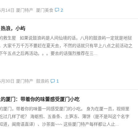
6月14日
厦门特产
厦门美食
2
，热浪，小屿
的救生屋 如果说鼓浪屿是人间仙境的话，八月的鼓浪屿一定就是地狱
。大家千万千万不要赶在夏天去，不然的话就只有早上八点之前活动之
下午五点之后再活动。。。要去的话强烈推荐在三...
5月30日
厦门特产
鼓浪屿
1
上的厦门：带着你的味蕾感受厦门小吃
的厦门，带着你的味蕾一同感受厦门的小吃。 身为在厦一员，视频里
吃过几样了呢？ 海蛎煎、五香条、土笋冻、薄饼（是不是叫这个名字
知道，闽南语直译）、沙茶面~~~ 这些厦门特产每样都让人止...