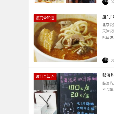
0
厦门“
厦门全知道
北京说
天津说
吃薄饼
0
鼓浪
厦门全知道
鼓浪屿
不会输