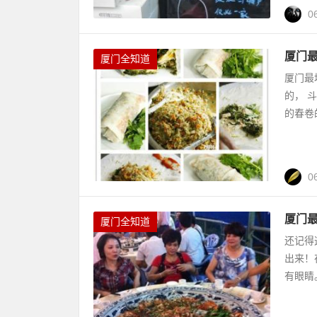
0
厦门最
厦门全知道
厦门最
的， 
的春卷
0
厦门
厦门全知道
还记得
出来！
有眼睛