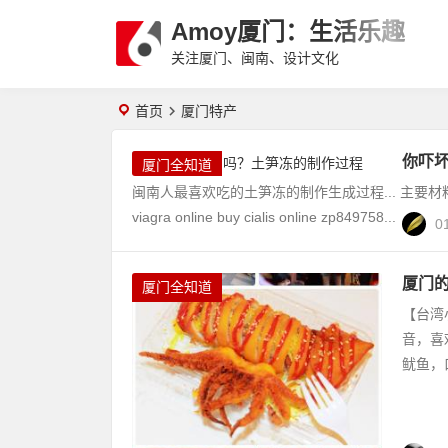
Amoy厦门：生活乐趣
关注厦门、闽南、设计文化
首页
厦门特产
你吓
厦门全知道
闽南人最喜欢吃的土笋冻的制作生成过程... 主要
viagra online buy cialis online zp849758...
0
厦门
厦门全知道
【台湾
音，喜
鱿鱼，