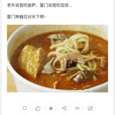
老外说我吃披萨，厦门说我吃馅饼...
厦门神器应对天下啊~