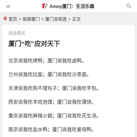
Amoy厦门：生活乐趣
首页
旅居厦门
厦门全知道
正文
阅读模式
厦门“吃”应对天下
北京说我吃烤鸭；厦门说我吃卤鸭。
兰州说我吃拉面；厦门说我吃沙茶面。
天津说我吃狗不理包子；厦门说我吃芋包。
西安说我吃羊肉泡馍；厦门说我吃薄饼。
重庆说我吃麻辣火锅；厦门说我吃花生汤。
南京说我吃盐水鸭；厦门说我吃姜母鸭。