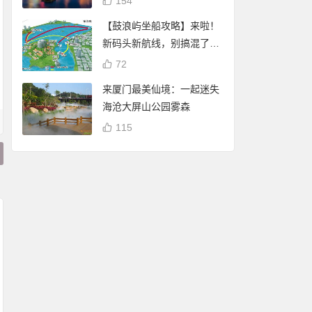
154
【鼓浪屿坐船攻略】来啦！
新码头新航线，别搞混了
哦！
72
来厦门最美仙境：一起迷失
海沧大屏山公园雾森
115
厦门白鹭分：免费借
厦门白鹭分查询：
阅厦门市图书馆（含
谢霆锋 潘玮柏现身厦
享免费停车、借书
17个分馆）图书
门八市买海鲜 将于杏
自行车骑行