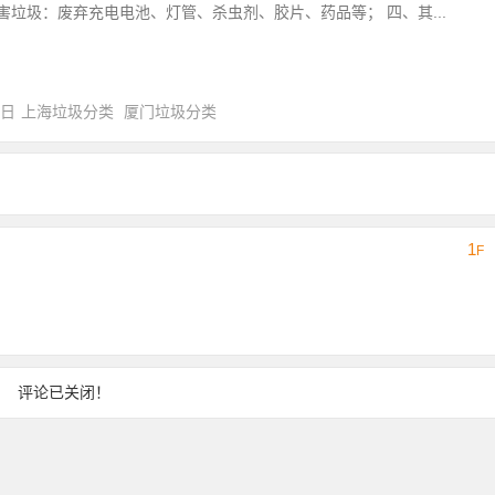
害垃圾：废弃充电电池、灯管、杀虫剂、胶片、药品等； 四、其...
0日
上海垃圾分类
厦门垃圾分类
1
F
评论已关闭！