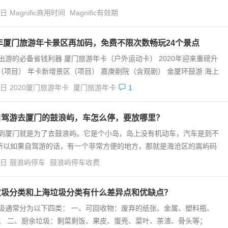
4日
Magnific商用时间
Magnific有效期
0年厦门旅游年卡景区再加码，免费不限次数畅玩24个景点
出游的必备省钱利器 厦门旅游年卡（户外运动卡） 2020年迎来重磅升
（项目） 年卡新增景区（项目） 嘉庚剧院（含观剧） 金厦环鼓游 海上
4日
2020厦门旅游年卡
厦门旅游年卡
1
自驾游去厦门的鼓浪屿，车怎么停，要放哪里？
到厦门就是为了去鼓浪屿。它是个小岛，岛上没有机动车，汽车是到不
所以如果自驾游的话，有一个非常方便的地方，那就是海沧区的嵩屿码
4日
鼓浪屿停车
鼓浪屿停车收费
垃圾分类和上海垃圾分类有什么差异点和优缺点？
圾通常分为以下四类： 一、可回收物：废弃的纸张、金属、塑料瓶、
； 二、厨余垃圾：剩菜剩饭、果皮、蛋壳、菜叶、茶渣、骨头等；