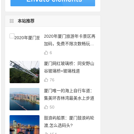
本站推荐
2020年厦门旅游年卡景区再
加码，免费不限次数畅玩24
个景点
6
厦门网红玻璃桥：同安野山
谷玻璃桥+玻璃栈道
76
厦门唯一的海上自行车道：
集美环杏林湾最美水上步道
50
鼓浪屿船票：厦门鼓浪屿轮
渡,怎么选码头?