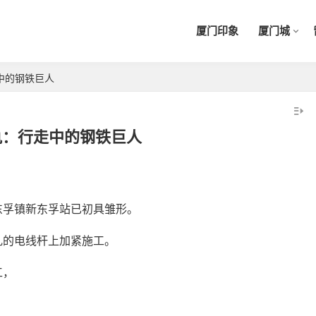
厦门印象
厦门城
中的钢铁巨人
轨：行走中的钢铁巨人
东孚镇新东孚站已初具雏形。
乱的电线杆上加紧施工。
工，