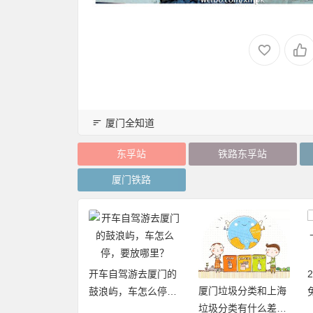
厦门全知道
东孚站
铁路东孚站
厦门铁路
开车自驾游去厦门的
厦门垃圾分类和上海
20年厦门旅游年卡
鼓浪屿，车怎么停，
垃圾分类有什么差异
再加码，免费不
要放哪里？