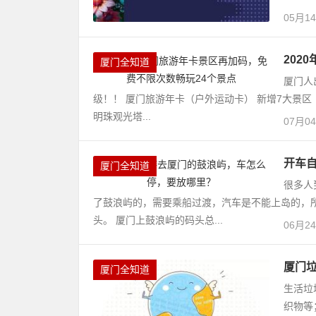
05月1
202
厦门全知道
厦门人
级！！ 厦门旅游年卡（户外运动卡） 新增7大景区
明珠观光塔...
07月0
开车
厦门全知道
很多人
了鼓浪屿的，需要乘船过渡，汽车是不能上岛的，
头。 厦门上鼓浪屿的码头总...
06月2
厦门
厦门全知道
生活垃
织物等