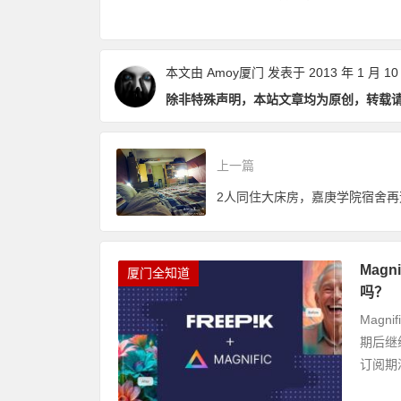
点和优缺点？
数畅玩24个景点
本文由
Amoy厦门
发表于 2013 年 1 月 10
除非特殊声明，本站文章均为原创，转载
上一篇
2人同住大床房，嘉庚学院宿舍再
Mag
厦门全知道
吗？
Magn
期后继
订阅期