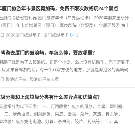
0年厦门旅游年卡景区再加码，免费不限次数畅玩24个景点
出游的必备省钱利器 厦门旅游年卡（户外运动卡） 2020年迎来重磅升
（项目） 年卡新增景区（项目） 嘉庚剧院（含观剧） 金厦环鼓游 海上
4日
2020厦门旅游年卡
厦门旅游年卡
1
自驾游去厦门的鼓浪屿，车怎么停，要放哪里？
到厦门就是为了去鼓浪屿。它是个小岛，岛上没有机动车，汽车是到不
所以如果自驾游的话，有一个非常方便的地方，那就是海沧区的嵩屿码
4日
鼓浪屿停车
鼓浪屿停车收费
垃圾分类和上海垃圾分类有什么差异点和优缺点？
圾通常分为以下四类： 一、可回收物：废弃的纸张、金属、塑料瓶、
； 二、厨余垃圾：剩菜剩饭、果皮、蛋壳、菜叶、茶渣、骨头等；
害垃圾：废弃充电电池、灯管、杀虫剂、胶片、药品等； 四、其...