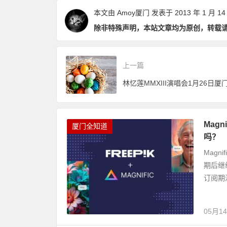
本文由
Amoy厦门
发表于 2013 年 1 月 14
除非特殊声明，本站文章均为原创，转载
上一篇
林忆莲MMXIII演唱会1月26日厦
Mag
厦门全知道
吗？
Magn
期后继
订阅期
05月1