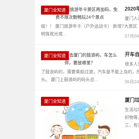
202
厦门全知道
厦门人
级！！ 厦门旅游年卡（户外运动卡） 新增7大景区
明珠观光塔...
07月0
开车
厦门全知道
很多人
了鼓浪屿的，需要乘船过渡，汽车是不能上岛的，
头。 厦门上鼓浪屿的码头总...
06月2
厦门
厦门全知道
生活垃
织物等
三、有