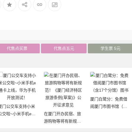
代售点买票
代售点五元
学生票 5元
厦门白鹭分：免费借
厦门公交车支持小米
阅厦门市图书馆（含
公交啦~小米手机e通
在厦门开办民宿、旅
17个分馆）图书
卡上线，华为手机开
游购物等将有新规
放测试！
范！《厦门经济特区