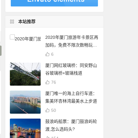
本站推荐
2020年厦门旅游年卡景区再
加码，免费不限次数畅玩24
个景点
6
厦门网红玻璃桥：同安野山
谷玻璃桥+玻璃栈道
76
厦门唯一的海上自行车道：
集美环杏林湾最美水上步道
厦门白鹭分查询：可
50
Magnific(Freepik)
谢霆锋 潘玮柏现身厦
享免费停车、借书、
员到期后是否还可
门八市买海鲜 将于杏
自行车骑行
鼓浪屿船票：厦门鼓浪屿轮
商用？许可证有有
林202大排档录制节
渡,怎么选码头?
期吗？
目