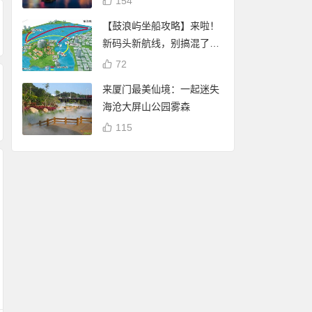
154
【鼓浪屿坐船攻略】来啦！
新码头新航线，别搞混了
哦！
72
来厦门最美仙境：一起迷失
海沧大屏山公园雾森
115