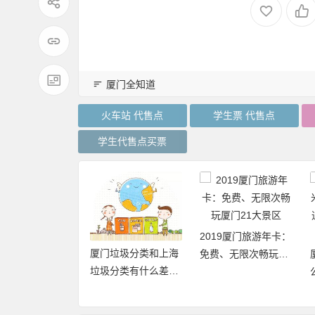
厦门全知道
火车站 代售点
学生票 代售点
学生代售点买票
自驾游去厦门的
2019厦门旅游年卡：
厦门垃圾分类和上海
屿，车怎么停，
免费、无限次畅玩厦
垃圾分类有什么差异
哪里？
门21大景区
点和优缺点？