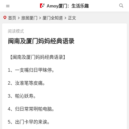
Amoy厦门：生活乐趣
首页
旅居厦门
厦门全知道
正文
阅读模式
闽南及厦门妈妈经典语录
【闽南及厦门妈妈经典语录】
1、一支嘴归日甲昧停。
2、汝准笔等皮痛。
3、帕沁妖寿。
4、归日常常咧帕电脑。
5、出门卡早的来诶。