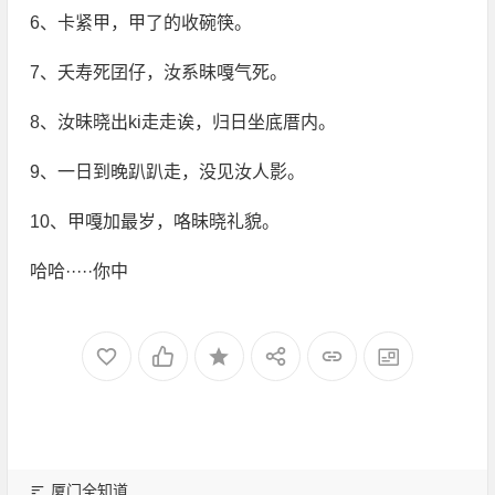
6、卡紧甲，甲了的收碗筷。
7、夭寿死囝仔，汝系昧嘎气死。
8、汝昧晓出ki走走诶，归日坐底厝内。
9、一日到晚趴趴走，没见汝人影。
10、甲嘎加最岁，咯昧晓礼貌。
哈哈·····你中
厦门全知道