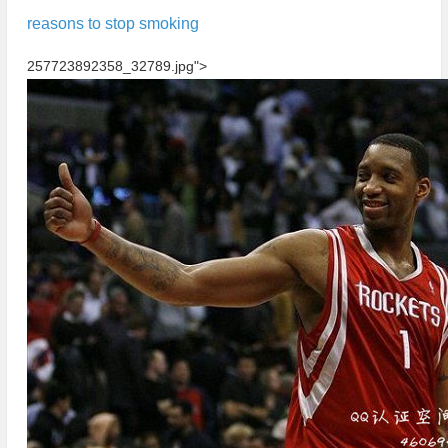
reasons to stop smoking
257723892358_32789.jpg">