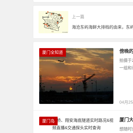
上一篇
傍晚的
厦门全知道
拍摄于
一组和
04月2
厦门
厦门岛
想随时