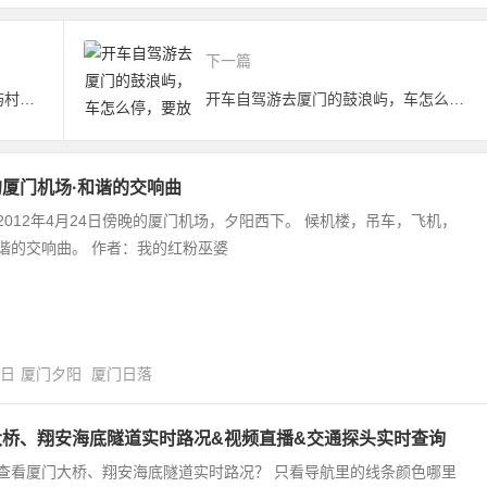
下一篇
海沧东屿海鲜大排档的由来，东屿村那些年的那些事
开车自驾游去厦门的鼓浪屿，车怎么停，要放哪里？
厦门机场·和谐的交响曲
2012年4月24日傍晚的厦门机场，夕阳西下。 候机楼，吊车，飞机，
谐的交响曲。 作者：我的红粉巫婆
5日
厦门夕阳
厦门日落
大桥、翔安海底隧道实时路况&视频直播&交通探头实时查询
查看厦门大桥、翔安海底隧道实时路况？ 只看导航里的线条颜色哪里