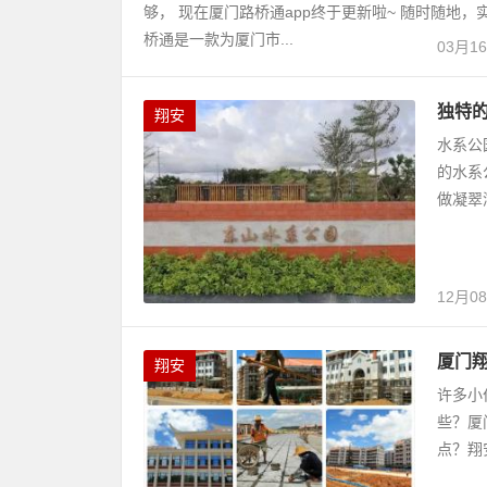
够， 现在厦门路桥通app终于更新啦~ 随时随地
桥通是一款为厦门市...
03月1
独特
翔安
水系公
的水系
做凝翠
12月0
厦门
翔安
许多小
些？厦
点？翔