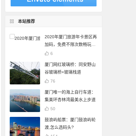
本站推荐
2020年厦门旅游年卡景区再
加码，免费不限次数畅玩24
个景点
6
厦门网红玻璃桥：同安野山
谷玻璃桥+玻璃栈道
76
厦门唯一的海上自行车道：
集美环杏林湾最美水上步道
50
鼓浪屿船票：厦门鼓浪屿轮
渡,怎么选码头?