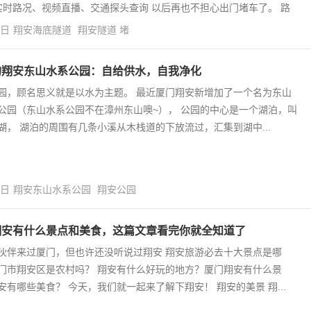
，实时路况、视频直播、交通探头查询 以后再也不担心出门堵车了。 路
6日
翔安海底隧道
翔安隧道 堵
的翔安东山水系公园：自给供水，自我净化
园，顾名思义就是以水为主题。 最近厦门翔安新增加了一个名为东山
公园（东山水系公园不在漳州东山噢~）， 公园的中心是一个湖泊，叫
湖， 湖泊的周围有几条小溪从木栈道的下放流过，汇集到湖中...
8日
翔安东山水系公园
翔安公园
翔安有什么景点和美食，这篇文章看完你就全知道了
伙伴来过厦门，但也许还没听说过翔安 翔安旅游必去十大景点是哪
门市翔安区是农村吗？ 翔安有什么好玩的地方？厦门翔安有什么景
安有哪些美食？ 今天，我们就一起来了解下翔安！ 翔安的美景 翔...