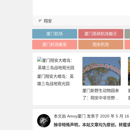
翔安
厦门机场
厦门高崎机场搬迁
厦门机场搬家
翔安机场
厦门翔安大嶝岛：英
雄三岛战地观光园
翔安有什么景点
厦门新野生动物园来
食，这篇文章看
了：翔安中非世野野
就全知道了
生动物园正式开园
本文由
Amoy厦门
发表于 2020 年 5 月 16
除非特殊声明，本站文章均为原创，转载