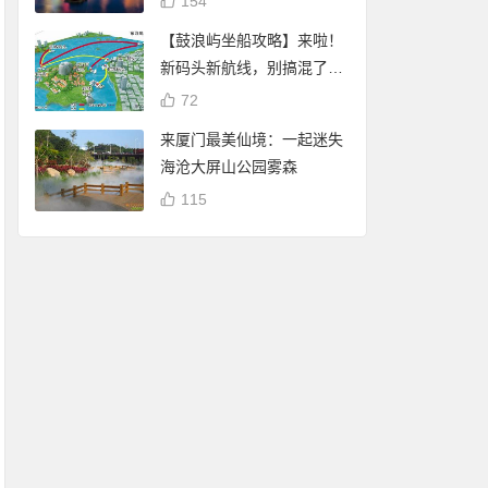
154
【鼓浪屿坐船攻略】来啦！
新码头新航线，别搞混了
哦！
72
来厦门最美仙境：一起迷失
海沧大屏山公园雾森
115