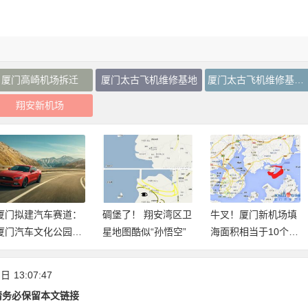
厦门高崎机场拆迁
厦门太古飞机维修基地
厦门太古飞机维修基地搬迁
翔安新机场
厦门拟建汽车赛道：
碉堡了！ 翔安湾区卫
牛叉！厦门新机场填
厦门汽车文化公园酷
星地图酷似“孙悟空”
海面积相当于10个鼓
炫来袭
浪屿！
 日
13:07:47
请务必保留本文链接