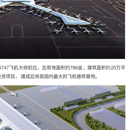
747飞机大修机位，总用地面积约786亩，建筑面积约20万平
资项目， 建成后将是国内最大的飞机维修基地。