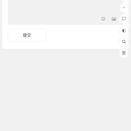
繁
Copyright ©Amoy厦门 版权所有 备案号：
闽ICP备17030486
号-1
联系QQ：364958008