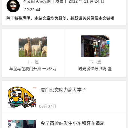
本文由
Amoy厦门
发表于 2012 年 11 月 24 日
22:22:44
除非特殊声明，本站文章均为原创，转载请务必保留本文链接
上一篇
下一篇
草泥马在厦门开卖 一只8万
时光漫过鼓浪屿·壹
厦门公交助力高考学子
06月07日
今早商检站发生小车和客车追尾