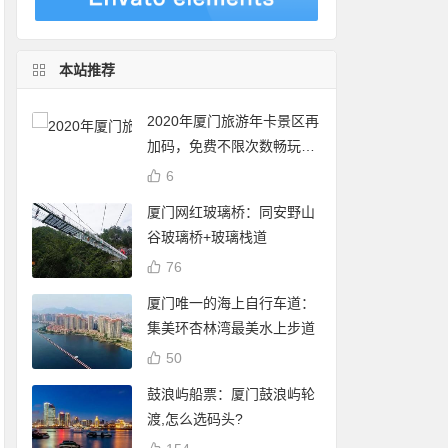
本站推荐
2020年厦门旅游年卡景区再
加码，免费不限次数畅玩24
个景点
6
厦门网红玻璃桥：同安野山
谷玻璃桥+玻璃栈道
76
厦门唯一的海上自行车道：
集美环杏林湾最美水上步道
50
鼓浪屿船票：厦门鼓浪屿轮
渡,怎么选码头?