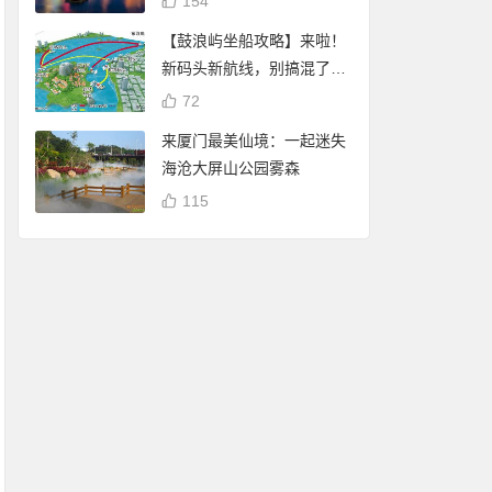
154
【鼓浪屿坐船攻略】来啦！
新码头新航线，别搞混了
哦！
72
来厦门最美仙境：一起迷失
海沧大屏山公园雾森
115