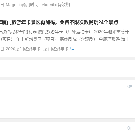
4日
Magnific商用时间
Magnific有效期
0年厦门旅游年卡景区再加码，免费不限次数畅玩24个景点
出游的必备省钱利器 厦门旅游年卡（户外运动卡） 2020年迎来重磅升
（项目） 年卡新增景区（项目） 嘉庚剧院（含观剧） 金厦环鼓游 海上
4日
2020厦门旅游年卡
厦门旅游年卡
1
0
F
0
F