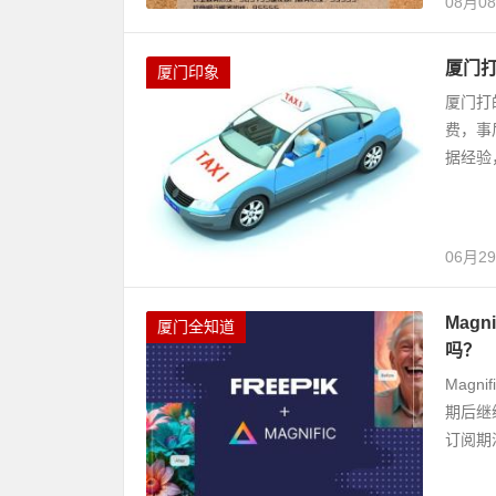
08月0
厦门打
厦门印象
厦门打
费，事
据经验
06月2
Mag
厦门全知道
吗？
Magn
期后继
订阅期