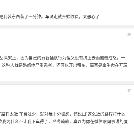
问它说是我装东西装了一分钟。车没走就开始收费，太恶心了
0
F
40之间，在仙岳高架上，因为自己的弱智插队行为但又没有挤上去而恼羞成怒，一
！这种人就是路怒症严重患者，还可以开出租车，简直是拿生命在开玩
0
F
车路程太近 车费过少，就对我十分埋怨，还说出“这么近的路程打什么
想拉我为什么不让我下车得了，哔哔赖赖，真以为你在微信跟同事讲的厦