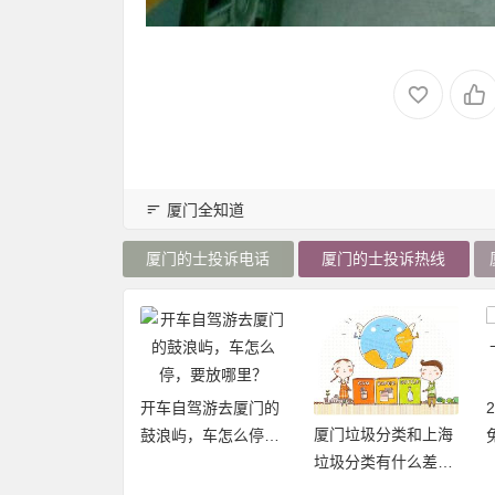
厦门全知道
厦门的士投诉电话
厦门的士投诉热线
开车自驾游去厦门的
2019厦门旅游年卡：
厦门垃圾分类和上海
鼓浪屿，车怎么停，
免费、无限次畅玩厦
垃圾分类有什么差异
要放哪里？
门21大景区
点和优缺点？