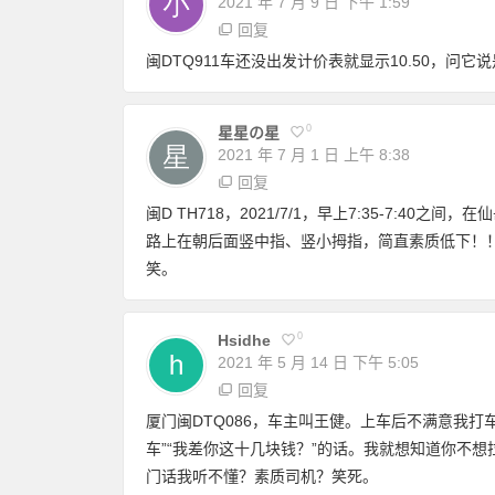
2021 年 7 月 9 日
下午 1:59
回复
闽DTQ911车还没出发计价表就显示10.50，
0
星星の星
2021 年 7 月 1 日
上午 8:38
回复
闽D TH718，2021/7/1，早上7:35-7:
路上在朝后面竖中指、竖小拇指，简直素质低下！
笑。
0
Hsidhe
2021 年 5 月 14 日
下午 5:05
回复
厦门闽DTQ086，车主叫王健。上车后不满意我打
车”“我差你这十几块钱？”的话。我就想知道你不
门话我听不懂？素质司机？笑死。