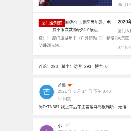
05月1
202
厦门全知道
厦门人
级！！ 厦门旅游年卡（户外运动卡） 新增7大景区
明珠观光塔...
07月0
评论：293 其中：访客 293 博主 0
9
芒果
2021 年 8 月 14 日
下午 8:48
回复
闽D•TN387 我上车后车主言语辱骂很难听，无语
0
小