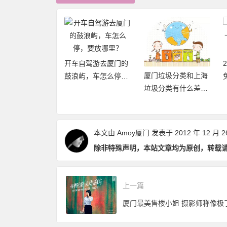
开车自驾游去厦门的
厦门垃圾分类和上海
20年厦门旅游年卡
鼓浪屿，车怎么停，
垃圾分类有什么差异
再加码，免费不
要放哪里？
点和优缺点？
数畅玩24个景点
本文由
Amoy厦门
发表于 2012 年 12 月 2
除非特殊声明，本站文章均为原创，转载
上一篇