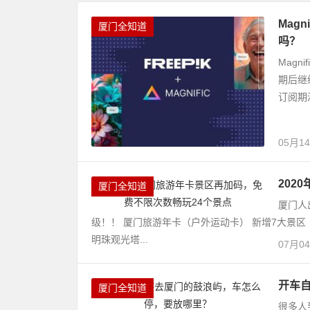
Mag
厦门全知道
吗？
Magn
期后继
订阅期
05月1
202
厦门全知道
厦门人
级！！ 厦门旅游年卡（户外运动卡） 新增7大景区
明珠观光塔...
07月0
开车
厦门全知道
很多人