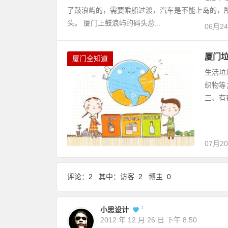
了鼓浪屿的，需要乘船过渡，汽车是不能上岛的，
头。 厦门上鼓浪屿的码头总...
06月2
厦门
厦门全知道
生活垃
织物等
三、有
07月2
评论：2 其中：访客 2 博主 0
1
小思设计
2012 年 12 月 26 日
下午 8:50