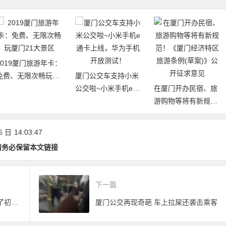
2019厦门旅游年卡：
免费、无限次畅玩厦
厦门公交车支持小米
门21大景区
公交啦~小米手机e通
在厦门开办民宿、旅
卡上线，华为手机开
游购物等将有新规
放测试！
范！《厦门经济特区
旅游条例(草案)》公
6 日
14:03:47
开征求意见
请务必保留本文链接
下一篇
厦门最美售楼小姐 摄影师称像极了初恋情人
厦门公交再现奇葩 车上拉屎还袭击乘客