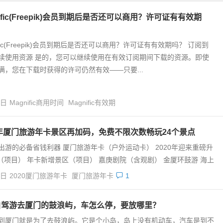
nific(Freepik)会员到期后是否还可以商用？许可证有有效期
ific(Freepik)会员到期后是否还可以商用？许可证有有效期吗？ 订阅到
续使用资源 是的，您可以继续使用在有效订阅期间下载的资源。即使
满，您在下载时获得的许可仍然有效——只要...
4日
Magnific商用时间
Magnific有效期
0年厦门旅游年卡景区再加码，免费不限次数畅玩24个景点
出游的必备省钱利器 厦门旅游年卡（户外运动卡） 2020年迎来重磅升
（项目） 年卡新增景区（项目） 嘉庚剧院（含观剧） 金厦环鼓游 海上
4日
2020厦门旅游年卡
厦门旅游年卡
1
自驾游去厦门的鼓浪屿，车怎么停，要放哪里？
到厦门就是为了去鼓浪屿。它是个小岛，岛上没有机动车，汽车是到不