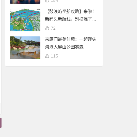
154
【鼓浪屿坐船攻略】来啦！
新码头新航线，别搞混了
哦！
72
来厦门最美仙境：一起迷失
海沧大屏山公园雾森
115