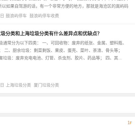
所以如果自驾游的话，有一个非常方便的地方，那就是海沧区的嵩屿码
4日
鼓浪屿停车
鼓浪屿停车收费
垃圾分类和上海垃圾分类有什么差异点和优缺点？
圾通常分为以下四类： 一、可回收物：废弃的纸张、金属、塑料瓶、
； 二、厨余垃圾：剩菜剩饭、果皮、蛋壳、菜叶、茶渣、骨头等；
害垃圾：废弃充电电池、灯管、杀虫剂、胶片、药品等； 四、其...
0日
上海垃圾分类
厦门垃圾分类
1
F