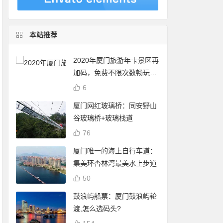
本站推荐
2020年厦门旅游年卡景区再
加码，免费不限次数畅玩24
个景点
6
厦门网红玻璃桥：同安野山
谷玻璃桥+玻璃栈道
76
厦门唯一的海上自行车道：
集美环杏林湾最美水上步道
50
鼓浪屿船票：厦门鼓浪屿轮
渡,怎么选码头?