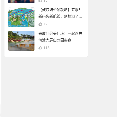
154
【鼓浪屿坐船攻略】来啦！
新码头新航线，别搞混了
哦！
72
来厦门最美仙境：一起迷失
海沧大屏山公园雾森
115