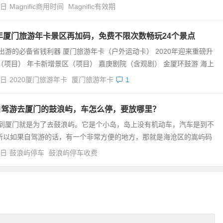
4日
Magnific商用时间
Magnific有效期
0年厦门旅游年卡景区再加码，免费不限次数畅玩24个景点
出游的必备省钱利器 厦门旅游年卡（户外运动卡） 2020年迎来重磅升
（项目） 年卡新增景区（项目） 嘉庚剧院（含观剧） 金厦环鼓游 海上
4日
2020厦门旅游年卡
厦门旅游年卡
1
自驾游去厦门的鼓浪屿，车怎么停，要放哪里？
到厦门就是为了去鼓浪屿。它是个小岛，岛上没有机动车，汽车是到不
所以如果自驾游的话，有一个非常方便的地方，那就是海沧区的嵩屿码
4日
鼓浪屿停车
鼓浪屿停车收费