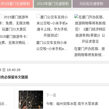
1月5日厦门交通管制
2013年厦门交通管制
马拉松交通管制
2019厦门旅游年卡：
免费、无限次畅玩厦
厦门公交车支持小米
门21大景区
公交啦~小米手机e通
在厦门开办民宿、旅
卡上线，华为手机开
游购物等将有新规
放测试！
范！《厦门经济特区
旅游条例(草案)》公
9 日
18:40:28
开征求意见
请务必保留本文链接
下一篇
挤挤更健康：厦门岛内人口密度逼近香港市区
今晚：福州突降冰雹 南平大雪来袭