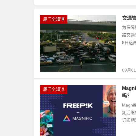
交通
厦门全知道
为保障
路交通
8日这两
09月0
Mag
厦门全知道
吗？
Magn
期后继
订阅期