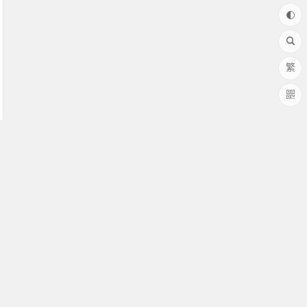
繁
58008