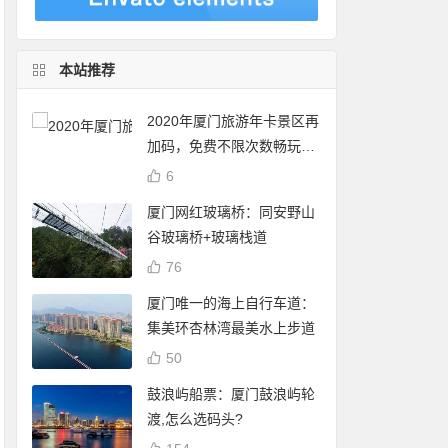
本站推荐
2020年厦门旅游年卡景区再
加码，免费不限次数畅玩24
个景点
6
厦门网红玻璃桥：同安野山
谷玻璃桥+玻璃栈道
76
厦门唯一的海上自行车道：
集美环杏林湾最美水上步道
50
鼓浪屿船票：厦门鼓浪屿轮
渡,怎么选码头?