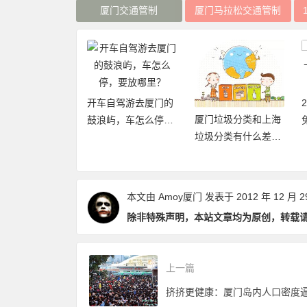
厦门交通管制
厦门马拉松交通管制
开车自驾游去厦门的
厦门垃圾分类和上海
20年厦门旅游年卡
鼓浪屿，车怎么停，
垃圾分类有什么差异
再加码，免费不
要放哪里？
点和优缺点？
数畅玩24个景点
本文由
Amoy厦门
发表于 2012 年 12 月 2
除非特殊声明，本站文章均为原创，转载
上一篇