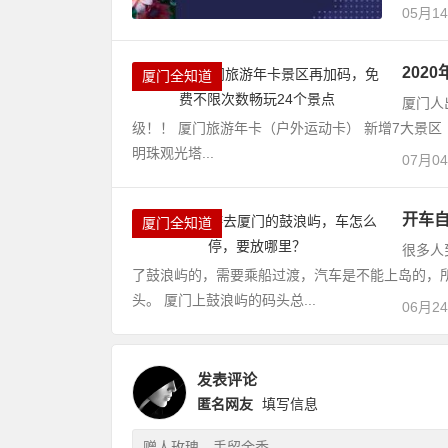
05月1
202
厦门全知道
厦门人
级！！ 厦门旅游年卡（户外运动卡） 新增7大景区
明珠观光塔...
07月0
开车
厦门全知道
很多人
了鼓浪屿的，需要乘船过渡，汽车是不能上岛的，
头。 厦门上鼓浪屿的码头总...
06月2
发表评论
匿名网友
填写信息