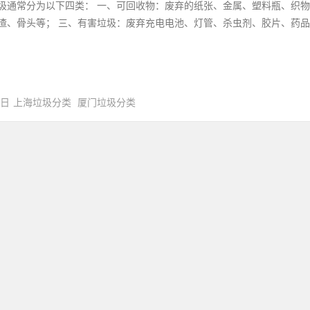
圾通常分为以下四类： 一、可回收物：废弃的纸张、金属、塑料瓶、织物
渣、骨头等； 三、有害垃圾：废弃充电电池、灯管、杀虫剂、胶片、药品等；
0日
上海垃圾分类
厦门垃圾分类