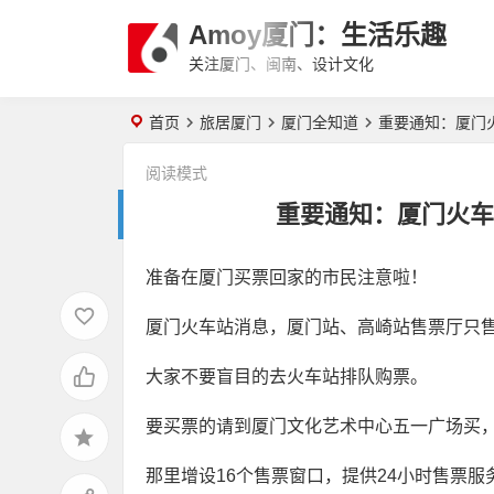
Amoy厦门：生活乐趣
关注厦门、闽南、设计文化
首页
旅居厦门
厦门全知道
重要通知：厦门
阅读模式
重要通知：厦门火车
准备在厦门买票回家的市民注意啦！
厦门白鹭分查询：可享免费停
厦门火车站消息，厦门站、高崎站售票厅只
车、借书、自行车骑行
大家不要盲目的去火车站排队购票。
要买票的请到厦门文化艺术中心五一广场买
Magnific(Freepik)会员到期后是
否还可以商用？许可证有有效期
那里增设16个售票窗口，提供24小时售票服
吗？