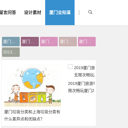
留言问答
设计素材
厦门全知道
厦门火车站买票
厦门春节买票
厦门春运火车票
厦门五一广场买票
厦门春节买火车票
2013年厦门春运
2019厦门旅游年卡：免费、无
限次畅玩厦门21大景区
厦门垃圾分类和上海垃圾分类有
什么差异点和优缺点？