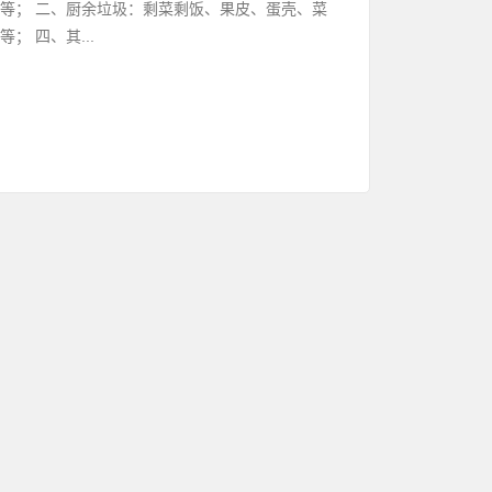
等； 二、厨余垃圾：剩菜剩饭、果皮、蛋壳、菜
 四、其...