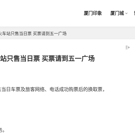
厦门印象
厦门城
火车站只售当日票 买票请到五一广场
站只售当日票 买票请到五一广场
开车自驾游去厦门的鼓浪屿，车
售当日车票及旅客网络、电话成功购票后的换取票，
2020年厦门旅游年卡景区再加
怎么停，要放哪里？
码，免费不限次数畅玩24个景点
，
务。