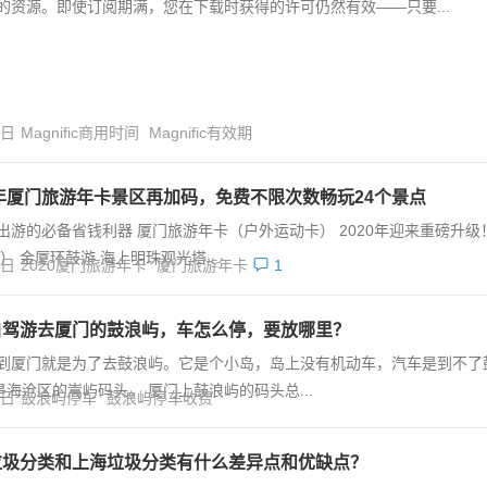
的资源。即使订阅期满，您在下载时获得的许可仍然有效——只要...
4日
Magnific商用时间
Magnific有效期
0年厦门旅游年卡景区再加码，免费不限次数畅玩24个景点
出游的必备省钱利器 厦门旅游年卡（户外运动卡） 2020年迎来重磅升级
 金厦环鼓游 海上明珠观光塔...
4日
2020厦门旅游年卡
厦门旅游年卡
1
自驾游去厦门的鼓浪屿，车怎么停，要放哪里？
到厦门就是为了去鼓浪屿。它是个小岛，岛上没有机动车，汽车是到不了
沧区的嵩屿码头。 厦门上鼓浪屿的码头总...
4日
鼓浪屿停车
鼓浪屿停车收费
垃圾分类和上海垃圾分类有什么差异点和优缺点？