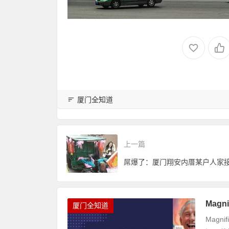
厦门全知道
上一篇
屌爆了：厦门翔安内厝某户人家
Mag
厦门全知道
Mag