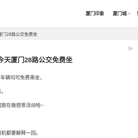
厦门印象
厦门城
厦门28路公交免费坐
今天厦门28路公交免费坐
有车辆均可免费乘坐，
开车自驾游去厦门的鼓浪屿，车
有。
2020年厦门旅游年卡景区再加
怎么停，要放哪里？
旅在做感恩活动哈~
码，免费不限次数畅玩24个景点
司机都要解释一回。