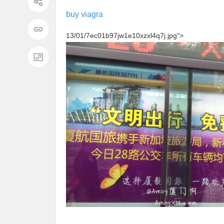
buy viagra
13/01/7ec01b97jw1e10xzxl4q7j.jpg">