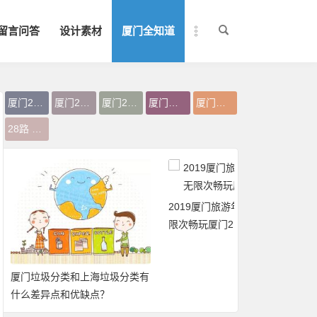
留言问答
设计素材
厦门全知道
厦门28路公交免费坐
厦门28路
厦门28路公交车
厦门免费公交车
厦门免费公交
28路 免费
2019厦门旅游年卡：免费、无
限次畅玩厦门21大景区
厦门垃圾分类和上海垃圾分类有
什么差异点和优缺点？