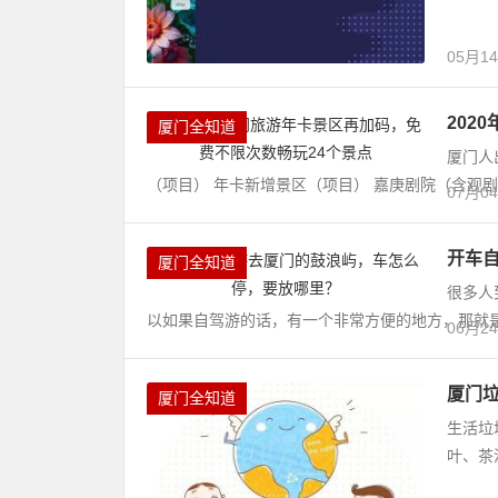
05月1
202
厦门全知道
厦门人
（项目） 年卡新增景区（项目） 嘉庚剧院（含观剧）
07月0
开车
厦门全知道
很多人
以如果自驾游的话，有一个非常方便的地方，那就是海
06月2
厦门
厦门全知道
生活垃
叶、茶