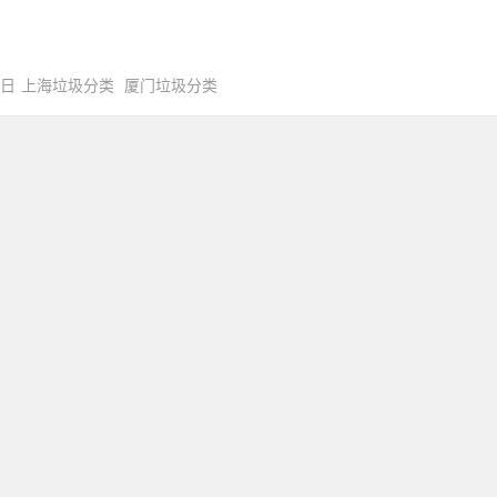
0日
上海垃圾分类
厦门垃圾分类