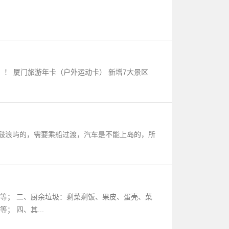
！！ 厦门旅游年卡（户外运动卡） 新增7大景区
鼓浪屿的，需要乘船过渡，汽车是不能上岛的，所
等； 二、厨余垃圾：剩菜剩饭、果皮、蛋壳、菜
 四、其...