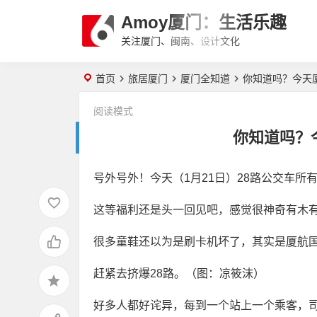
Amoy厦门：生活乐趣
关注厦门、闽南、设计文化
首页
旅居厦门
厦门全知道
你知道吗？今天
阅读模式
你知道吗？
号外号外！今天（1月21日）28路公交车所
厦门白鹭分查询：可享免费停
这等福利还是头一回见吧，感觉很神奇有木
车、借书、自行车骑行
很多童鞋还以为是刷卡机坏了，其实是厦航国
赶紧去挤爆28路。（图：凉筱沫）
Magnific(Freepik)会员到期后是
否还可以商用？许可证有有效期
好多人都好诧异，每到一个站上一个乘客，
吗？