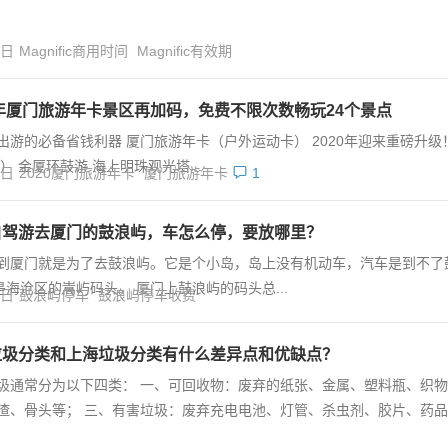
4日
Magnific商用时间
Magnific有效期
0年厦门旅游年卡景区再加码，免费不限次数畅玩24个景点
出游的必备省钱利器 厦门旅游年卡（户外运动卡） 2020年迎来重磅升级
 金厦环鼓游 海上明珠观光塔...
4日
2020厦门旅游年卡
厦门旅游年卡
1
自驾游去厦门的鼓浪屿，车怎么停，要放哪里？
到厦门就是为了去鼓浪屿。它是个小岛，岛上没有机动车，汽车是到不了
沧区的嵩屿码头。 厦门上鼓浪屿的码头总...
4日
鼓浪屿停车
鼓浪屿停车收费
垃圾分类和上海垃圾分类有什么差异点和优缺点？
圾通常分为以下四类： 一、可回收物：废弃的纸张、金属、塑料瓶、织物
渣、骨头等； 三、有害垃圾：废弃充电电池、灯管、杀虫剂、胶片、药品等；