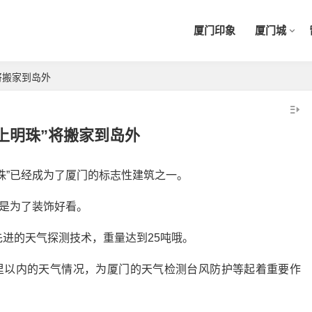
厦门印象
厦门城
将搬家到岛外
上明珠”将搬家到岛外
珠”已经成为了厦门的标志性建筑之一。
2019厦门旅游年卡：免费、无
限次畅玩厦门21大景区
只是为了装饰好看。
进的天气探测技术，重量达到25吨哦。
厦门垃圾分类和上海垃圾分类有
什么差异点和优缺点？
公里以内的天气情况，为厦门的天气检测台风防护等起着重要作