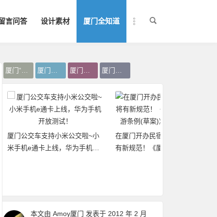
留言问答
设计素材
厦门全知道
厦门“海上明珠”
厦门气象观景台
厦门山上圆球
厦门气象卫星
厦门公交车支持小米公交啦~小
在厦门开办民宿、旅游购物等将
米手机e通卡上线，华为手机开
有新规范！《厦门经济特区旅游
放测试！
条例(草案)》公开征求意见
本文由
Amoy厦门
发表于 2012 年 2 月