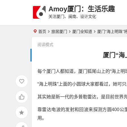
Amoy厦门：生活乐趣
关注厦门、闽南、设计文化
首页
旅居厦门
厦门全知道
厦门“海上明珠”
阅读模式
厦门“海
每个厦门人都知道，厦门狐尾山上的“海上明
开车自驾游去厦门的鼓浪屿，车
2020年厦门旅游年卡景区再加
怎么停，要放哪里？
“海上明珠”上面的小圆球大家都看过，她可
码，免费不限次数畅玩24个景点
其实她是新一代的多普勒雷达，是目前世界先
靠雷达电波的发射和回波来探测方圆400
用。