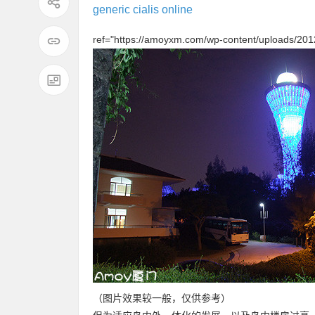
generic cialis online
ref="https://amoyxm.com/wp-content/uploads/20
（图片效果较一般，仅供参考）