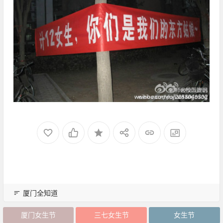
厦门全知道
厦门女生节
三七女生节
女生节