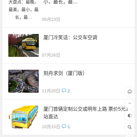
小，最长，最…
06月23日
厦门冷笑话：公交车空调
07月26日
刻舟求剑（厦门版）
11月20日
2
厦门首辆定制公交或明年上路 票价5元1
站直达
10月15日
1