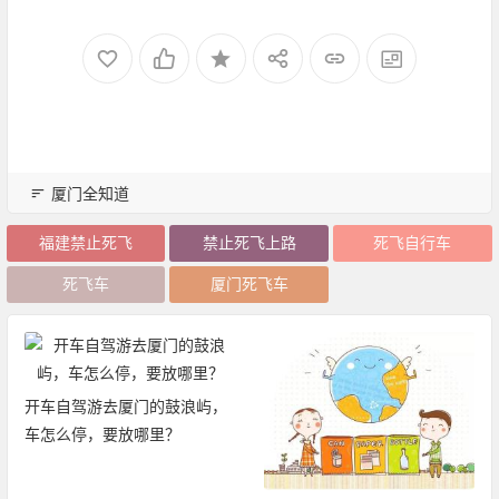
厦门全知道
福建禁止死飞
禁止死飞上路
死飞自行车
死飞车
厦门死飞车
开车自驾游去厦门的鼓浪屿，
车怎么停，要放哪里？