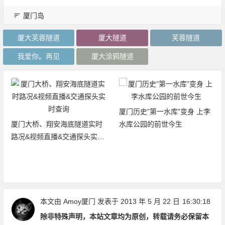
厦门岛
厦大芙蓉隧道
厦大隧道
芙蓉隧道
我爱你。再见
厦大涂鸦隧道
厦门历史”第一水库”变身 上李
厦门大桥、翔安海底隧道实时
水库公园的前世今生
路况&视频直播&交通探头实时
查询
本文由
Amoy厦门
发表于 2013 年 5 月 22 日
16:30:18
除非特殊声明，本站文章均为原创，转载请务必保留本