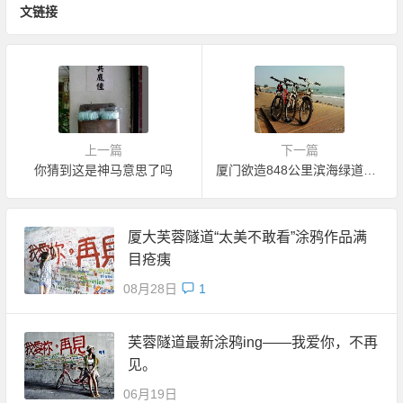
文链接
上一篇
下一篇
你猜到这是神马意思了吗
厦门欲造848公里滨海绿道网 骑自行车就可游遍全城
厦大芙蓉隧道“太美不敢看”涂鸦作品满
目疮痍
08月28日
1
芙蓉隧道最新涂鸦ing——我爱你，不再
见。
06月19日