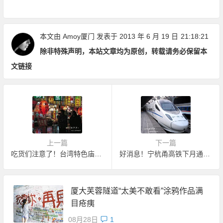
内玻璃天桥&F1赛道超好玩
本文由
Amoy厦门
发表于 2013 年 6 月 19 日
21:18:21
除非特殊声明，本站文章均为原创，转载请务必保留本
文链接
上一篇
下一篇
吃货们注意了！台湾特色庙会又来了！
好消息！宁杭甬高铁下月通车 厦门坐动车12小时到北京
厦大芙蓉隧道“太美不敢看”涂鸦作品满
目疮痍
08月28日
1