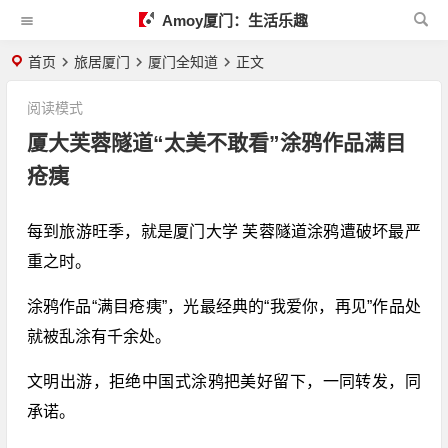
Amoy厦门：生活乐趣
首页
旅居厦门
厦门全知道
正文
阅读模式
厦大芙蓉隧道“太美不敢看”涂鸦作品满目
疮痍
每到旅游旺季，就是厦门大学 芙蓉隧道涂鸦遭破坏最严
重之时。
涂鸦作品“满目疮痍”，光最经典的“我爱你，再见”作品处
就被乱涂有千余处。
文明出游，拒绝中国式涂鸦把美好留下，一同转发，同
承诺。