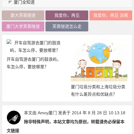
厦门全知道
厦大芙蓉隧道
我爱你，再见
我爱你，再见 涂鸦
厦门大学芙蓉隧道
芙蓉隧道怎么走
2019厦门旅游年卡：免费、无
限次畅玩厦门21大景区
厦门垃圾分类和上海垃圾分类
有什么差异点和优缺点？
本文由
Amoy厦门
发表于 2014 年 8 月 28 日
10:13:18
除非特殊声明，本站文章均为原创，转载请务必保留本
文链接