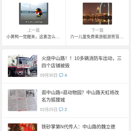
上一篇
下一篇
小黄鸭一觉醒来，这素怎么了？？？
六一儿童免费乘游艇游筼筜湖喽
火烧中山路！！10多辆消防车出动，三
四个店铺被毁
09月30日
4
逛中山路=逛动物园？中山路天虹将改
名为狐狸城
02月25日
2
铁砂掌第N代传人：中山路的魏立德