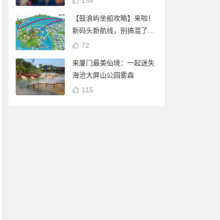
154
【鼓浪屿坐船攻略】来啦！
新码头新航线，别搞混了
哦！
72
来厦门最美仙境：一起迷失
海沧大屏山公园雾森
115