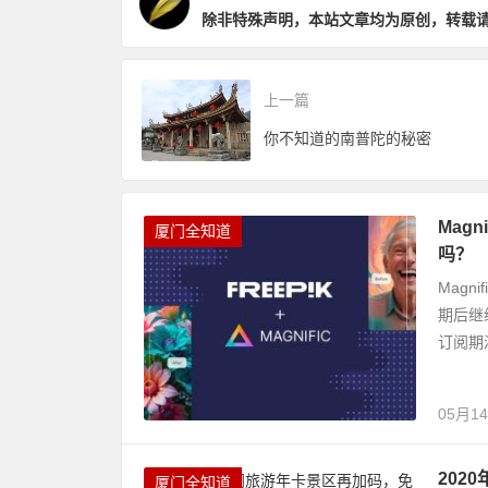
除非特殊声明，本站文章均为原创，转载
上一篇
你不知道的南普陀的秘密
Mag
厦门全知道
吗？
Magn
期后继
订阅期
05月1
202
厦门全知道