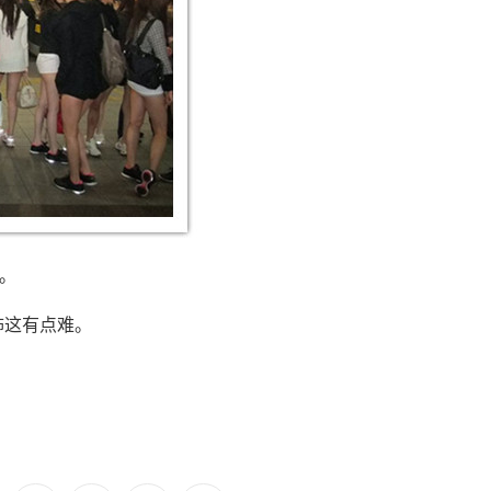
呢。
怖这有点难。