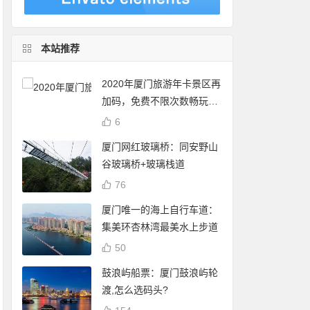
本站推荐
2020年厦门旅游年卡景区再
加码，免费不限次数畅玩24
个景点
6
厦门网红玻璃桥：同安野山
谷玻璃桥+玻璃栈道
76
厦门唯一的海上自行车道：
集美环杏林湾最美水上步道
50
鼓浪屿船票：厦门鼓浪屿轮
渡,怎么选码头?