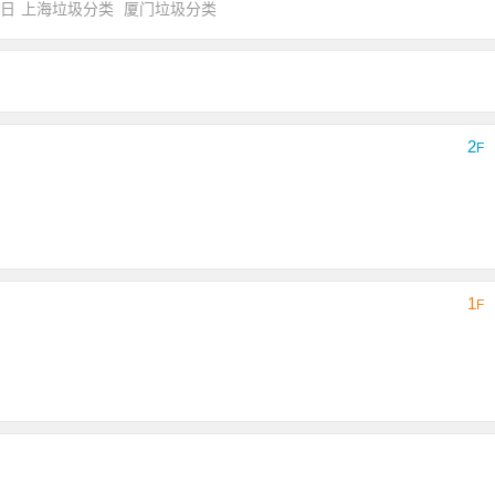
0日
上海垃圾分类
厦门垃圾分类
2
F
1
F