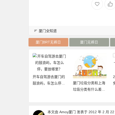
厦门全知道
厦门BRT无裤日
厦门无裤日
开车自驾游去厦门的
厦门垃圾分类和上海
20年厦门旅游年卡
鼓浪屿，车怎么停，
垃圾分类有什么差异
再加码，免费不
要放哪里？
点和优缺点？
数畅玩24个景点
本文由
Amoy厦门
发表于 2012 年 2 月 22