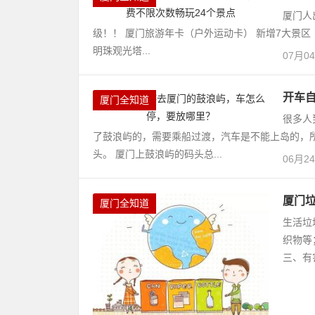
厦门人
级！！ 厦门旅游年卡（户外运动卡） 新增7大景区
明珠观光塔...
07月0
开车
厦门全知道
很多人
了鼓浪屿的，需要乘船过渡，汽车是不能上岛的，
头。 厦门上鼓浪屿的码头总...
06月2
厦门
厦门全知道
生活垃
织物等
三、有