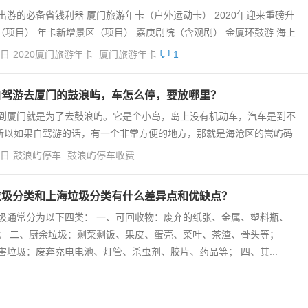
出游的必备省钱利器 厦门旅游年卡（户外运动卡） 2020年迎来重磅升
（项目） 年卡新增景区（项目） 嘉庚剧院（含观剧） 金厦环鼓游 海上
4日
2020厦门旅游年卡
厦门旅游年卡
1
自驾游去厦门的鼓浪屿，车怎么停，要放哪里？
到厦门就是为了去鼓浪屿。它是个小岛，岛上没有机动车，汽车是到不
所以如果自驾游的话，有一个非常方便的地方，那就是海沧区的嵩屿码
4日
鼓浪屿停车
鼓浪屿停车收费
垃圾分类和上海垃圾分类有什么差异点和优缺点？
圾通常分为以下四类： 一、可回收物：废弃的纸张、金属、塑料瓶、
； 二、厨余垃圾：剩菜剩饭、果皮、蛋壳、菜叶、茶渣、骨头等；
害垃圾：废弃充电电池、灯管、杀虫剂、胶片、药品等； 四、其...