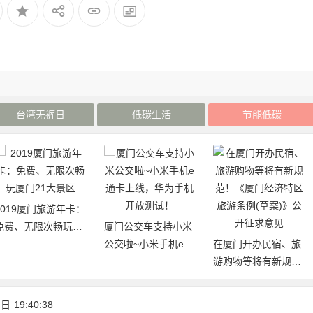
台湾无裤日
低碳生活
节能低碳
2019厦门旅游年卡：
免费、无限次畅玩厦
厦门公交车支持小米
门21大景区
公交啦~小米手机e通
在厦门开办民宿、旅
卡上线，华为手机开
游购物等将有新规
放测试！
范！《厦门经济特区
旅游条例(草案)》公
 日
19:40:38