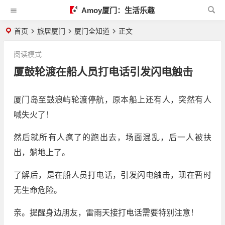
Amoy厦门：生活乐趣
首页
旅居厦门
厦门全知道
正文
阅读模式
厦鼓轮渡在船人员打电话引发闪电触击
厦门岛至鼓浪屿轮渡停航，原本船上还有人，突然有人
喊失火了！
然后就所有人疯了的跑出去，场面混乱，后一人被扶
出，躺地上了。
了解后，是在船人员打电话，引发闪电触击，现在暂时
无生命危险。
亲。提醒身边朋友，雷雨天接打电话需要特别注意！