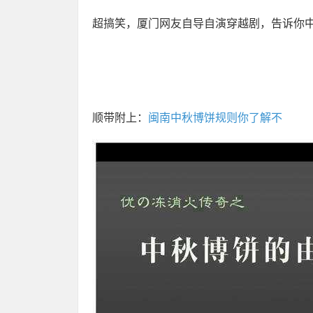
超搞笑，厦门网友自导自演穿越剧，告诉你
顺带附上：
闽南中秋博饼规则你了解不