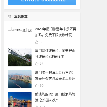
本站推荐
2020年厦门旅游年卡景区再
加码，免费不限次数畅玩24
个景点
6
厦门网红玻璃桥：同安野山
谷玻璃桥+玻璃栈道
76
厦门唯一的海上自行车道：
集美环杏林湾最美水上步道
50
鼓浪屿船票：厦门鼓浪屿轮
渡,怎么选码头?