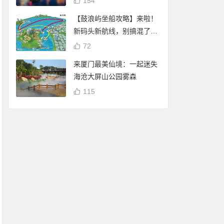
154
【鼓浪屿坐船攻略】来啦！
新码头新航线，别搞混了
哦！
72
来厦门最美仙境：一起迷失
海沧大屏山公园雾森
115