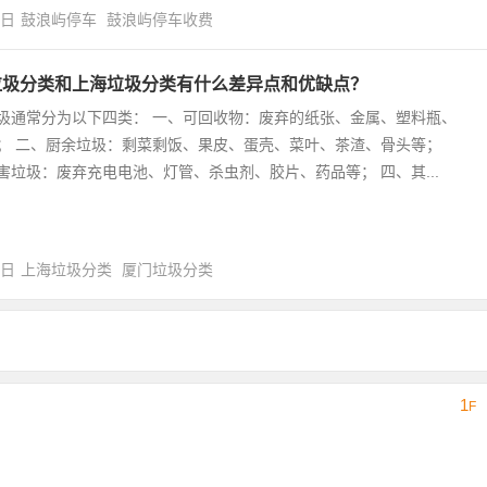
4日
鼓浪屿停车
鼓浪屿停车收费
垃圾分类和上海垃圾分类有什么差异点和优缺点？
圾通常分为以下四类： 一、可回收物：废弃的纸张、金属、塑料瓶、
； 二、厨余垃圾：剩菜剩饭、果皮、蛋壳、菜叶、茶渣、骨头等；
害垃圾：废弃充电电池、灯管、杀虫剂、胶片、药品等； 四、其...
0日
上海垃圾分类
厦门垃圾分类
1
F