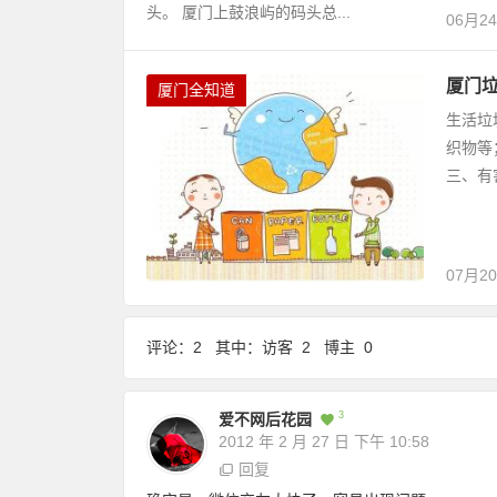
头。 厦门上鼓浪屿的码头总...
06月2
厦门
厦门全知道
生活垃
织物等
三、有
07月2
评论：2 其中：访客 2 博主 0
3
爱不网后花园
2012 年 2 月 27 日
下午 10:58
回复