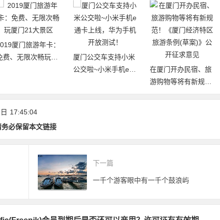
厦门白鹭分：免费借
厦门公交车支持小米
阅厦门市图书馆（含
公交啦~小米手机e通
在厦门开办民宿、旅
17个分馆）图书
卡上线，华为手机开
游购物等将有新规
放测试！
范！《厦门经济特区
旅游条例(草案)》公
 日
17:45:04
开征求意见
请务必保留本文链接
下一篇
一千个游客眼中有一千个鼓浪屿