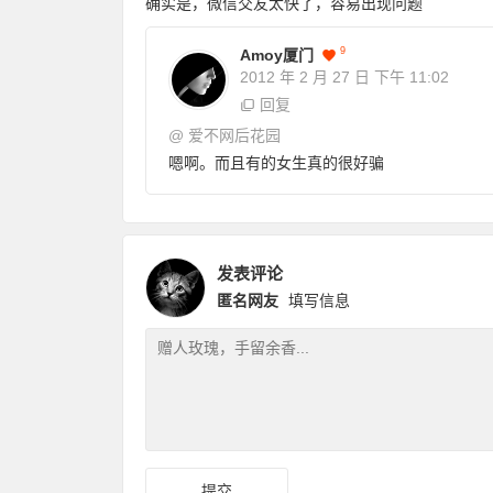
确实是，微信交友太快了，容易出现问题
9
Amoy厦门
2012 年 2 月 27 日
下午 11:02
回复
@
爱不网后花园
嗯啊。而且有的女生真的很好骗
发表评论
匿名网友
填写信息