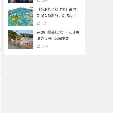
154
【鼓浪屿坐船攻略】来啦！
新码头新航线，别搞混了
哦！
厦门白鹭分查询：可
72
Magnific(Freepik)
谢霆锋 潘玮柏现身厦
享免费停车、借书、
来厦门最美仙境：一起迷失
员到期后是否还可
门八市买海鲜 将于杏
自行车骑行
海沧大屏山公园雾森
商用？许可证有有
林202大排档录制节
115
期吗？
目