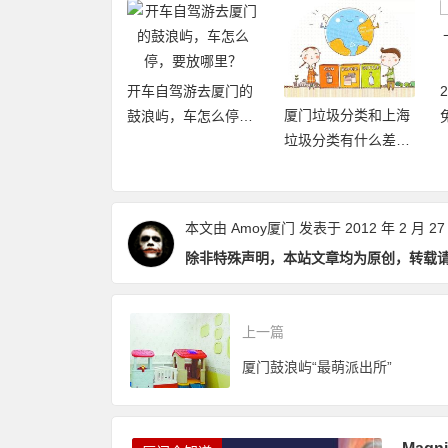
自驾游去厦门的
2019厦门旅游年卡：
厦门垃圾分类和上海
屿，车怎么停，
免费、无限次畅玩厦
垃圾分类有什么差异
哪里？
门21大景区
点和优缺点？
本文由
Amoy厦门
发表于 2012 年 2 月 27
除非特殊声明，本站文章均为原创，转载
上一篇
厦门鼓浪屿“最萌派出所”