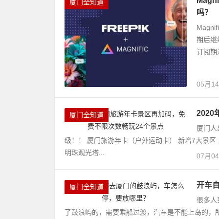
Mag
厦门全知道
吗？
Magn
期后继
订阅期
05月1
202
厦门全知道
厦门人
级！！ 厦门旅游年卡（户外运动卡） 新增7大景区
明珠观光塔...
07月0
开车
厦门全知道
很多人
了鼓浪屿的，需要乘船过渡，汽车是不能上岛的，