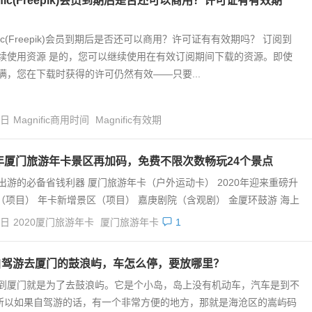
nific(Freepik)会员到期后是否还可以商用？许可证有有效期
ific(Freepik)会员到期后是否还可以商用？许可证有有效期吗？ 订阅到
续使用资源 是的，您可以继续使用在有效订阅期间下载的资源。即使
满，您在下载时获得的许可仍然有效——只要...
4日
Magnific商用时间
Magnific有效期
0年厦门旅游年卡景区再加码，免费不限次数畅玩24个景点
出游的必备省钱利器 厦门旅游年卡（户外运动卡） 2020年迎来重磅升
（项目） 年卡新增景区（项目） 嘉庚剧院（含观剧） 金厦环鼓游 海上
4日
2020厦门旅游年卡
厦门旅游年卡
1
自驾游去厦门的鼓浪屿，车怎么停，要放哪里？
到厦门就是为了去鼓浪屿。它是个小岛，岛上没有机动车，汽车是到不
所以如果自驾游的话，有一个非常方便的地方，那就是海沧区的嵩屿码