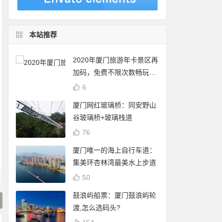
本站推荐
2020年厦门旅游年卡景区再
加码，免费不限次数畅玩24
个景点
6
厦门网红玻璃桥：同安野山
谷玻璃桥+玻璃栈道
76
厦门唯一的海上自行车道：
集美环杏林湾最美水上步道
50
鼓浪屿船票：厦门鼓浪屿轮
渡,怎么选码头?