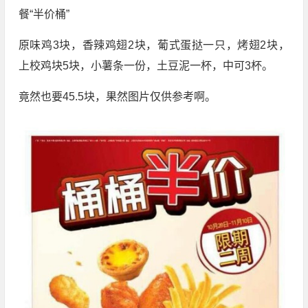
餐“半价桶”
原味鸡3块，香辣鸡翅2块，葡式蛋挞一只，烤翅2块，
上校鸡块5块，小薯条一份，土豆泥一杯，中可3杯。
竟然也要45.5块，果然图片仅供参考啊。