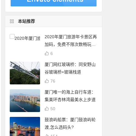
本站推荐
2020年厦门旅游年卡景区再
加码，免费不限次数畅玩24
个景点
6
厦门网红玻璃桥：同安野山
谷玻璃桥+玻璃栈道
76
厦门唯一的海上自行车道：
集美环杏林湾最美水上步道
50
鼓浪屿船票：厦门鼓浪屿轮
渡,怎么选码头?