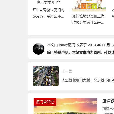
开车自驾游去厦门的
2019厦门旅游年卡：
厦门垃圾分类和上海
鼓浪屿，车怎么停，
免费、无限次畅玩厦
垃圾分类有什么差异
要放哪里？
门21大景区
点和优缺点？
本文由
Amoy厦门
发表于 2013 年 11 月 1
除非特殊声明，本站文章均为原创，转载
上一篇
厦深铁
厦门全知道
期待已