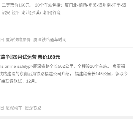
，二等票价160元。 20个车站包括：厦门北-前场-角美-漳州南-洋奎-漳
-诏安-饶平-潮汕(沙溪)-潮阳(谷饶...
3日
厦深铁路票价
厦深铁路通车时间
路争取9月试运营 票价160元
ialis online safelyp>厦深铁路全长502公里，全程设20个车站。 负责福
铁路建设的东南沿海铁路福建公司介绍， 福建段全长145公里，争取今
始联调联试，12月...
8日
厦深动车
厦深铁路