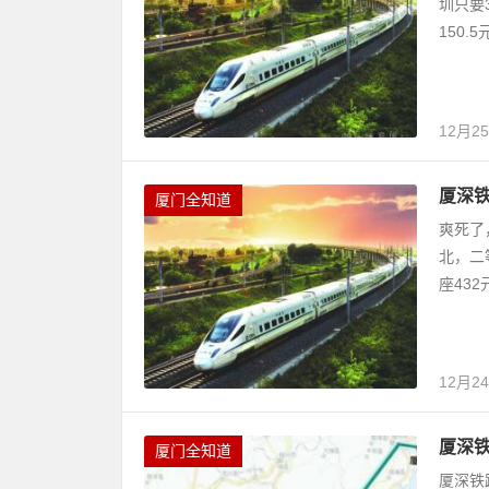
圳只要
150.
12月2
厦深铁
厦门全知道
爽死了
北，二
座432
12月2
厦深铁
厦门全知道
厦深铁