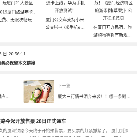
厦门白鹭分：免费
厦门公交车支持小米
阅厦门市图书馆（
公交啦~小米手机e通
在厦门开办民宿、旅
17个分馆）图书
卡上线，华为手机开
游购物等将有新规
放测试！
范！《厦门经济特区
旅游条例(草案)》公
3 日
20:56:11
开征求意见
请务必保留本文链接
下一篇
人生就像厦门大桥，总是找不到对应的出口
厦大三行情书泪奔来袭！！哪一条戳中你的泪点呢？
路今起开放售票 28日正式通车
久的厦深铁路今天终于开始预售票，要买票的赶紧抓紧了。 厦门到深