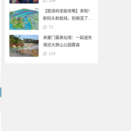
154
【鼓浪屿坐船攻略】来啦！
新码头新航线，别搞混了
哦！
72
来厦门最美仙境：一起迷失
海沧大屏山公园雾森
115