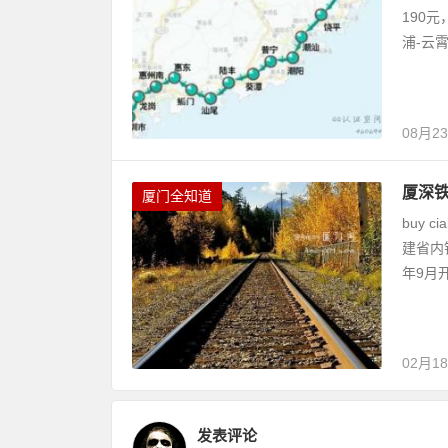
190元
浦-云霄
08月2
厦深铁
厦门全知道
buy c
建省内
年9月开
02月1
发表评论