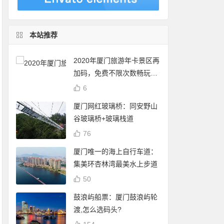
本站推荐
2020年厦门旅游年卡景区再
加码，免费不限次数畅玩24
个景点
6
厦门网红玻璃桥：同安野山
谷玻璃桥+玻璃栈道
76
厦门唯一的海上自行车道：
集美环杏林湾最美水上步道
50
鼓浪屿船票：厦门鼓浪屿轮
渡,怎么选码头?