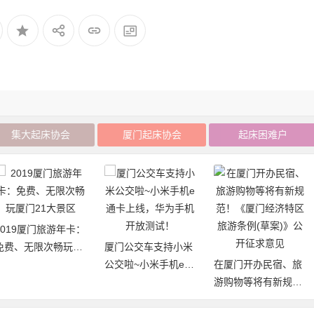
集大起床协会
厦门起床协会
起床困难户
2019厦门旅游年卡：
免费、无限次畅玩厦
厦门公交车支持小米
门21大景区
公交啦~小米手机e通
在厦门开办民宿、旅
卡上线，华为手机开
游购物等将有新规
放测试！
范！《厦门经济特区