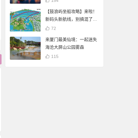
154
【鼓浪屿坐船攻略】来啦！
新码头新航线，别搞混了
哦！
72
来厦门最美仙境：一起迷失
海沧大屏山公园雾森
115
厦门白鹭分：免费借
厦门白鹭分查询：
阅厦门市图书馆（含
谢霆锋 潘玮柏现身厦
享免费停车、借书
17个分馆）图书
门八市买海鲜 将于杏
自行车骑行
林202大排档录制节
目