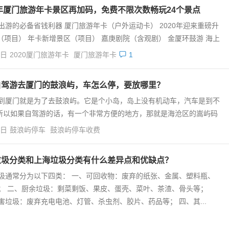
0年厦门旅游年卡景区再加码，免费不限次数畅玩24个景点
出游的必备省钱利器 厦门旅游年卡（户外运动卡） 2020年迎来重磅升
（项目） 年卡新增景区（项目） 嘉庚剧院（含观剧） 金厦环鼓游 海上
4日
2020厦门旅游年卡
厦门旅游年卡
1
自驾游去厦门的鼓浪屿，车怎么停，要放哪里？
到厦门就是为了去鼓浪屿。它是个小岛，岛上没有机动车，汽车是到不
所以如果自驾游的话，有一个非常方便的地方，那就是海沧区的嵩屿码
4日
鼓浪屿停车
鼓浪屿停车收费
垃圾分类和上海垃圾分类有什么差异点和优缺点？
圾通常分为以下四类： 一、可回收物：废弃的纸张、金属、塑料瓶、
； 二、厨余垃圾：剩菜剩饭、果皮、蛋壳、菜叶、茶渣、骨头等；
害垃圾：废弃充电电池、灯管、杀虫剂、胶片、药品等； 四、其...