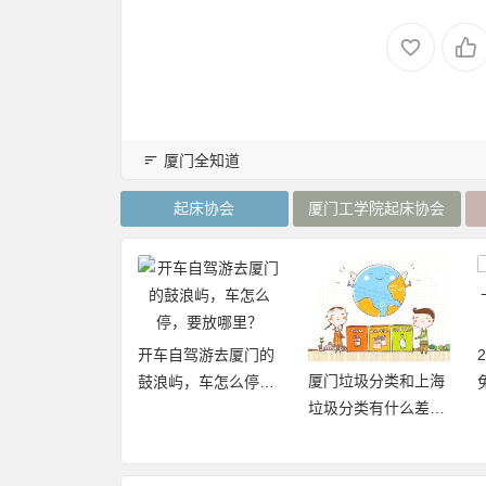
厦门全知道
起床协会
厦门工学院起床协会
开车自驾游去厦门的
厦门垃圾分类和上海
20年厦门旅游年卡
鼓浪屿，车怎么停，
垃圾分类有什么差异
再加码，免费不
要放哪里？
点和优缺点？
数畅玩24个景点