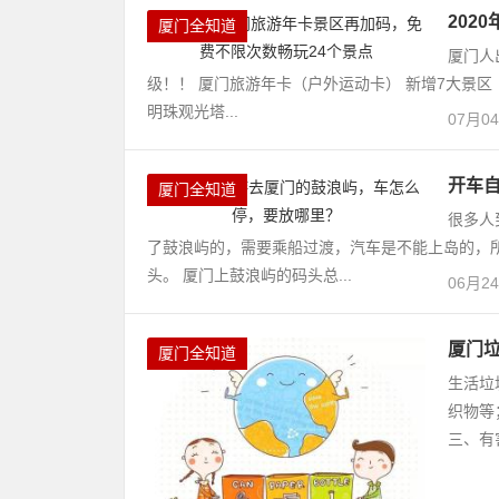
202
厦门全知道
厦门人
级！！ 厦门旅游年卡（户外运动卡） 新增7大景区
明珠观光塔...
07月0
开车
厦门全知道
很多人
了鼓浪屿的，需要乘船过渡，汽车是不能上岛的，
头。 厦门上鼓浪屿的码头总...
06月2
厦门
厦门全知道
生活垃
织物等
三、有