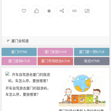
厦门全知道
厦门H7N9
厦门发现h7n9
厦门第一例h7n9
厦门首例h7n9
厦门市场检出h7n9
海沧H7N9
开车自驾游去厦门的鼓浪屿，
车怎么停，要放哪里？