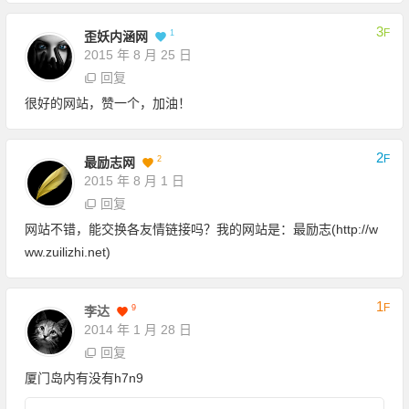
3
F
1
歪妖内涵网
2015 年 8 月 25 日
回复
很好的网站，赞一个，加油！
2
F
2
最励志网
2015 年 8 月 1 日
回复
网站不错，能交换各友情链接吗？我的网站是：最励志(
http://w
ww.zuilizhi.net)
1
F
9
李达
2014 年 1 月 28 日
回复
厦门岛内有没有h7n9