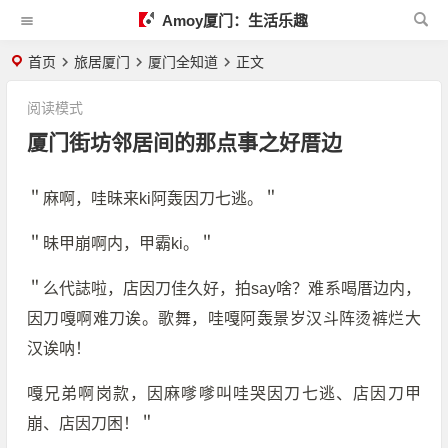
Amoy厦门：生活乐趣
首页
旅居厦门
厦门全知道
正文
阅读模式
厦门街坊邻居间的那点事之好厝边
＂麻啊，哇昧来ki阿轰因刀七逃。＂
＂昧甲崩啊内，甲霸ki。＂
＂么代誌啦，店因刀佳久好，拍say啥？难系喝厝边内，
因刀嘎啊难刀诶。歌舞，哇嘎阿轰景岁汉斗阵烫裤烂大
汉诶呐！
嘎兄弟啊岗款，因麻嗲嗲叫哇哭因刀七逃、店因刀甲
崩、店因刀困！＂