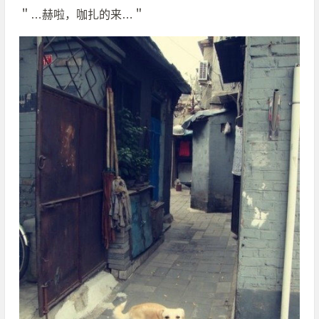
＂…赫啦，咖扎的来…＂