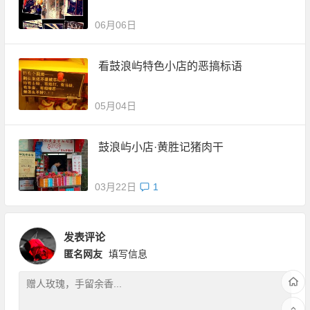
06月06日
看鼓浪屿特色小店的恶搞标语
05月04日
鼓浪屿小店·黄胜记猪肉干
03月22日
1
发表评论
匿名网友
填写信息