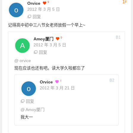
1
F
9
Orvice
2012 年 3 月 5 日
回复
记得高中初中三八节女老师放假一个早上~
B
1
9
Amoy厦门
2012 年 3 月 5 日
回复
@
orvice
现在应该也还有吧。读大学久啦都忘了
B
2
4
Orvice
2012 年 3 月 21 日
回复
@
Amoy厦门
我大一