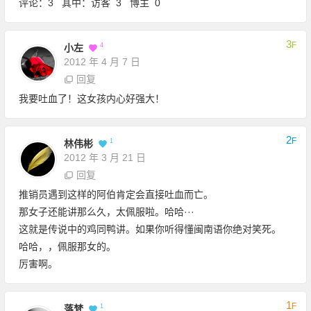
评论：3 其中：访客 3 博主 0
3
F
4
小左
2012 年 4 月 7 日
回复
我要吐血了！这女孩内心好强大！
2
F
1
林伟彬
2012 年 3 月 21 日
回复
推销员遇到这样的阿伯肯定会直接吐血而亡。
那女子还能讲那么久，太佩服啦。哈哈···
这就是传说中的鸡同鸭讲。如果你听得懂闽南语你绝对笑死。
哈哈，，佩服那女的。
厉害啊。
1
F
1
落梵