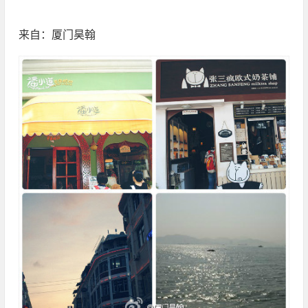
来自：厦门昊翰