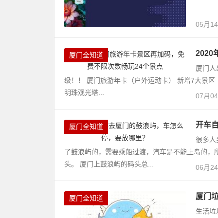
05月1
202
厦门全知道
厦门人
级！！ 厦门旅游年卡（户外运动卡） 新增7大景区
明珠观光塔...
07月0
开车
厦门全知道
很多人
了鼓浪屿的，需要乘船过渡，汽车是不能上岛的，
头。 厦门上鼓浪屿的码头总...
06月2
厦门
厦门全知道
生活垃