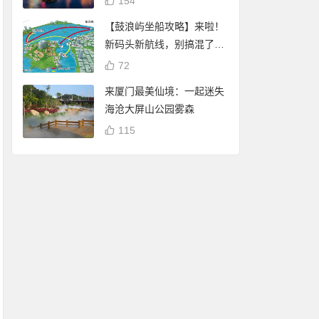
154
【鼓浪屿坐船攻略】来啦！
新码头新航线，别搞混了
哦！
72
来厦门最美仙境：一起迷失
海沧大屏山公园雾森
115