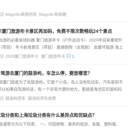
4日
Magnific商用时间
Magnific有效期
0年厦门旅游年卡景区再加码，免费不限次数畅玩24个景点
出游的必备省钱利器 厦门旅游年卡（户外运动卡） 2020年迎来重磅升
（项目） 年卡新增景区（项目） 嘉庚剧院（含观剧） 金厦环鼓游 海上
4日
2020厦门旅游年卡
厦门旅游年卡
1
自驾游去厦门的鼓浪屿，车怎么停，要放哪里？
到厦门就是为了去鼓浪屿。它是个小岛，岛上没有机动车，汽车是到不
所以如果自驾游的话，有一个非常方便的地方，那就是海沧区的嵩屿码
4日
鼓浪屿停车
鼓浪屿停车收费
垃圾分类和上海垃圾分类有什么差异点和优缺点？
圾通常分为以下四类： 一、可回收物：废弃的纸张、金属、塑料瓶、