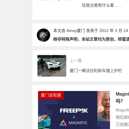
垃圾分类有什么差异
再加码，免费不
要放哪里？
点和优缺点？
数畅玩24个景点
本文由
Amoy厦门
发表于 2012 年 3 月 14
除非特殊声明，本站文章均为原创，转载
上一篇
厦门一辆法拉利新车撞上护栏
Mag
厦门全知道
吗？
Magn
期后继
订阅期