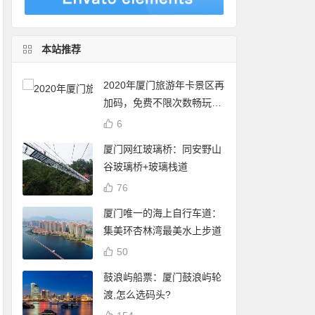
本站推荐
2020年厦门旅游年卡景区再
加码，免费不限次数畅玩24
个景点
6
厦门网红玻璃桥：同安野山
谷玻璃桥+玻璃栈道
76
厦门唯一的海上自行车道：
集美环杏林湾最美水上步道
50
鼓浪屿船票：厦门鼓浪屿轮
渡,怎么选码头?