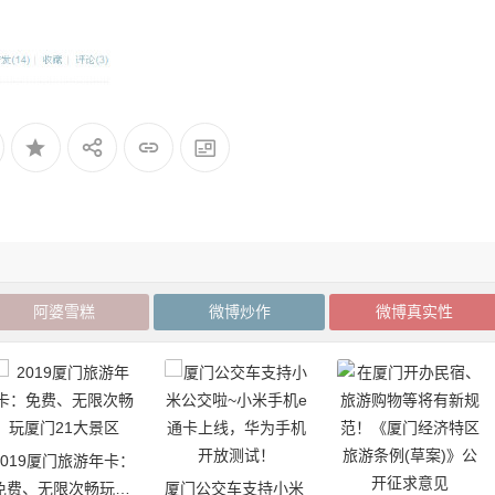
阿婆雪糕
微博炒作
微博真实性
2019厦门旅游年卡：
免费、无限次畅玩厦
厦门公交车支持小米