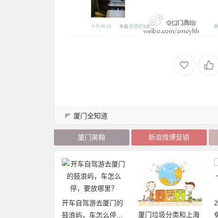
厦门全知道
厦门昊翰
新浪微博营销
开车自驾游去厦门的
厦门垃圾分类和上海
20年厦门旅游年卡
鼓浪屿，车怎么停，