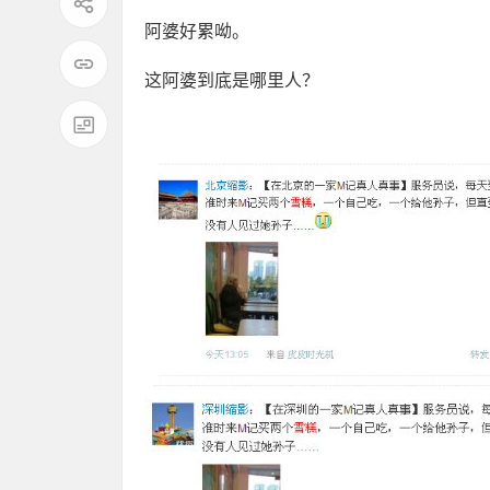
阿婆好累呦。
这阿婆到底是哪里人？