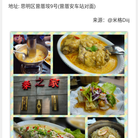
地址: 思明区曾厝垵9号(曾厝安车站对面)
来源：@米格Diij