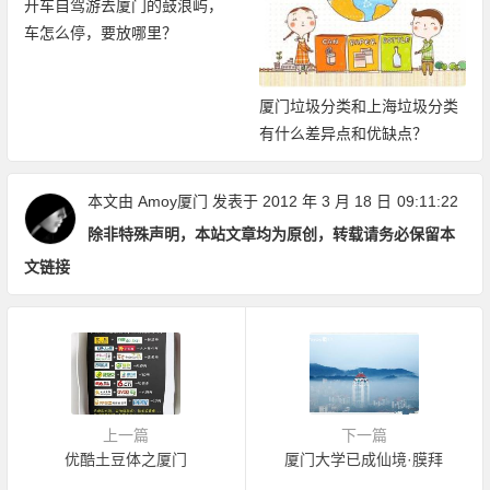
屿，
2019厦门旅游年卡：免费、
限次畅玩厦门21大景区
厦门垃圾分类和上海垃圾分类
有什么差异点和优缺点？
本文由
Amoy厦门
发表于 2012 年 3 月 18 日
09:11:22
除非特殊声明，本站文章均为原创，转载请务必保留本
文链接
上一篇
下一篇
优酷土豆体之厦门
厦门大学已成仙境·膜拜